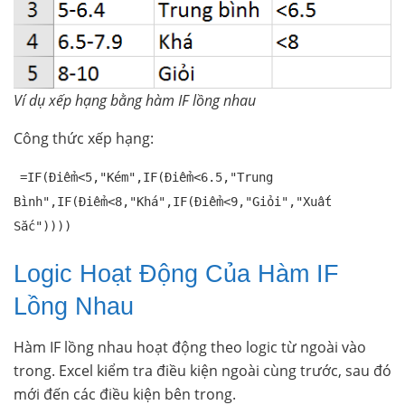
Ví dụ xếp hạng bằng hàm IF lồng nhau
Công thức xếp hạng:
=IF(Điểm<5,"Kém",IF(Điểm<6.5,"Trung
Bình",IF(Điểm<8,"Khá",IF(Điểm<9,"Giỏi","Xuất
Sắc"))))
Logic Hoạt Động Của Hàm IF
Lồng Nhau
Hàm IF lồng nhau hoạt động theo logic từ ngoài vào
trong. Excel kiểm tra điều kiện ngoài cùng trước, sau đó
mới đến các điều kiện bên trong.