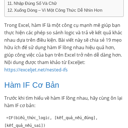
Nhập Đúng Số Và Chữ
Xuống Dòng – Vì Một Công Thức Dễ Nhìn Hơn
Trong Excel, hàm IF là một công cụ mạnh mẽ giúp bạn
thực hiện các phép so sánh logic và trả về kết quả khác
nhau dựa trên điều kiện. Bài viết này sẽ chia sẻ 19 mẹo
hữu ích để sử dụng hàm IF lồng nhau hiệu quả hơn,
giúp công việc của bạn trên Excel trở nên dễ dàng hơn.
Nội dung được tham khảo từ ExcelJet:
https://exceljet.net/nested-ifs
Hàm IF Cơ Bản
Trước khi tìm hiểu về hàm IF lồng nhau, hãy cùng ôn lại
hàm IF cơ bản:
=IF(biểu_thức_logic, [kết_quả_nếu_đúng],
[kết_quả_nếu_sai])