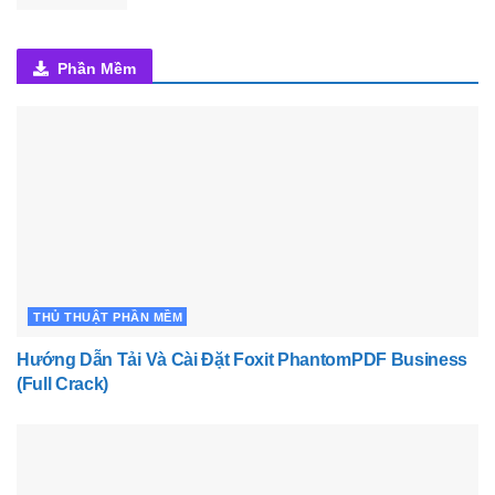
Phần Mềm
THỦ THUẬT PHẦN MỀM
Hướng Dẫn Tải Và Cài Đặt Foxit PhantomPDF Business
(Full Crack)