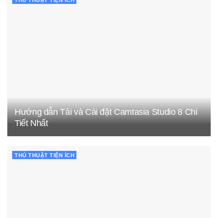
THỦ THUẬT TIỆN ÍCH
Hướng dẫn Tải và Cài đặt Camtasia Studio 8 Chi
Tiết Nhất
THỦ THUẬT TIỆN ÍCH