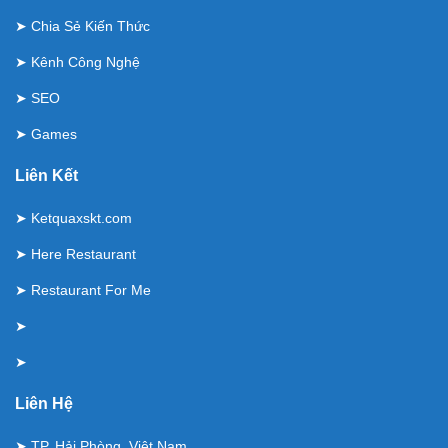
➤
Chia Sẻ Kiến Thức
➤
Kênh Công Nghệ
➤
SEO
➤
Games
Liên Kết
➤
Ketquaxskt.com
➤
Here Restaurant
➤
Restaurant For Me
➤
➤
Liên Hệ
➤ TP. Hải Phòng, Việt Nam