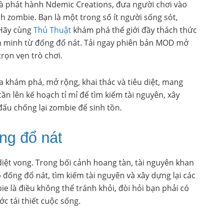
hà phát hành Ndemic Creations, đưa người chơi vào
ch zombie. Bạn là một trong số ít người sống sót,
 Hãy cùng
Thủ Thuật
khám phá thế giới đầy thách thức
ăn minh từ đống đổ nát. Tải ngay phiên bản MOD mở
rọn vẹn trò chơi.
a khám phá, mở rộng, khai thác và tiêu diệt, mang
ần lên kế hoạch tỉ mỉ để tìm kiếm tài nguyên, xây
đấu chống lại zombie để sinh tồn.
ống đổ nát
diệt vong. Trong bối cảnh hoang tàn, tài nguyên khan
đống đổ nát, tìm kiếm tài nguyên và xây dựng lại các
ie là điều không thể tránh khỏi, đòi hỏi bạn phải có
c tái thiết cuộc sống.