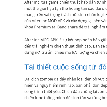
After Inc, tựa game chiến thuật hấp dẫn từ n
một thế giới hậu tận thế hoang tàn sau đại dị
mang trên vai trọng trách hồi sinh nhân loại.
của After Inc MOD APK và xây dựng lại nền v
khóa Premium tại Bandishare để trải nghiệm t
After Inc MOD APK là sự kết hợp hoàn hảo giữ
đến trải nghiệm chiến thuật đỉnh cao. Bạn sẽ c
dựng nơi trú ẩn, chiêu mộ lực lượng và chiến 
Tái thiết cuộc sống từ đ
Đại dịch zombie đã đẩy nhân loại đến bờ vực 
hiếm và nguy hiểm rình rập, bạn phải dọn dẹp 
công trình thiết yếu. Chiến đấu chống lại zomb
chiến lược thông minh để sinh tồn và từng bướ