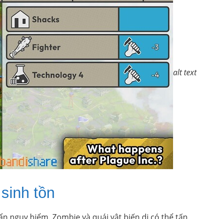
alt text
sinh tồn
 ẩn nguy hiểm. Zombie và quái vật biến dị có thể tấn