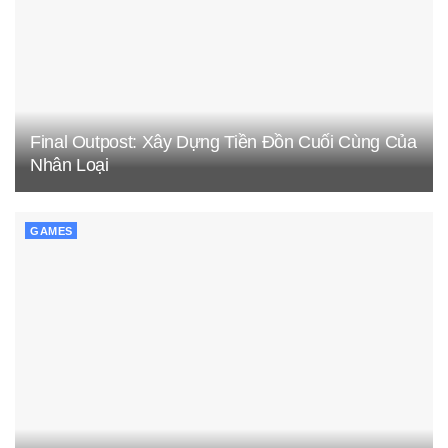
Final Outpost: Xây Dựng Tiền Đồn Cuối Cùng Của
Nhân Loại
GAMES