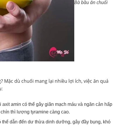
Bà bầu ăn chuối
? Mặc dù chuối mang lại nhiều lợi ích, việc ăn quá
ụ:
i axit amin có thể gây giãn mạch máu và ngăn cản hấp
 chín thì lượng tyramine càng cao.
 thể dẫn đến dư thừa dinh dưỡng, gây đầy bụng, khó