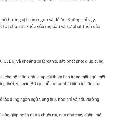
 nhờ hương vị thơm ngon và dễ ăn. Không chỉ vậy,
t tốt cho sức khỏe của mẹ bầu và sự phát triển của
 C, B6) và khoáng chất (canxi, sắt, phốt pho) giúp cung
ốt cho hệ thần kinh, giúp cải thiện tình trạng mất ngủ, mệt
g thời, vitamin B6 còn hỗ trợ sự phát triển trí não của
có tác dụng ngăn ngừa ung thư, béo phì và tiểu đường
i dào giúp ngăn ngừa chuột rút, đau nhức tay chân, một