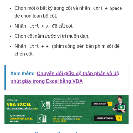
Chọn một ô bất kỳ trong cột và nhấn
Ctrl + Space
để chọn toàn bộ cột.
Nhấn
để cắt cột.
Ctrl + X
Chọn cột nằm
trước
vị trí muốn dán.
Nhấn
(phím cộng trên bàn phím số) để
Ctrl + +
chèn cột.
Xem thêm:
Chuyển đổi giữa độ thập phân và độ
phút giây trong Excel bằng VBA