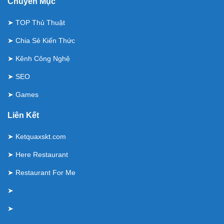
Chuyên Mục
➤
TOP Thủ Thuật
➤
Chia Sẻ Kiến Thức
➤
Kênh Công Nghệ
➤
SEO
➤
Games
Liên Kết
➤
Ketquaxskt.com
➤
Here Restaurant
➤
Restaurant For Me
➤
➤