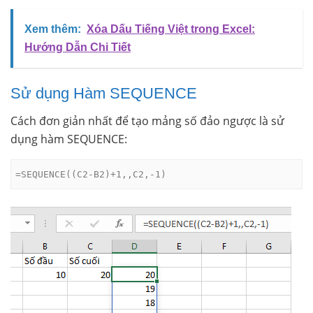
Xem thêm:
Xóa Dấu Tiếng Việt trong Excel:
Hướng Dẫn Chi Tiết
Sử dụng Hàm SEQUENCE
Cách đơn giản nhất để tạo mảng số đảo ngược là sử
dụng hàm SEQUENCE:
=SEQUENCE((C2-B2)+1,,C2,-1)