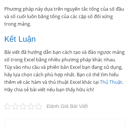
Phương pháp này dựa trên nguyên tắc tổng của số đầu
và số cuối luôn bằng tổng của các cặp số đối xứng
trong mảng.
Kết Luận
Bài viết đã hướng dẫn bạn cách tạo và đảo ngược mảng
số trong Excel bằng nhiều phương pháp khác nhau.
Tùy vào nhu cầu và phiên bản Excel bạn đang sử dụng,
hãy lựa chọn cách phù hợp nhất. Bạn có thể tìm hiểu
thêm về các hàm và thủ thuật Excel khác tại
Thủ Thuật
.
Hãy chia sẻ bài viết nếu bạn thấy hữu ích!
Đánh Giá Bài Viết