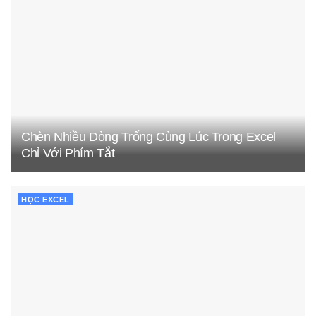
Chèn Nhiều Dòng Trống Cùng Lúc Trong Excel
Chỉ Với Phím Tắt
HỌC EXCEL