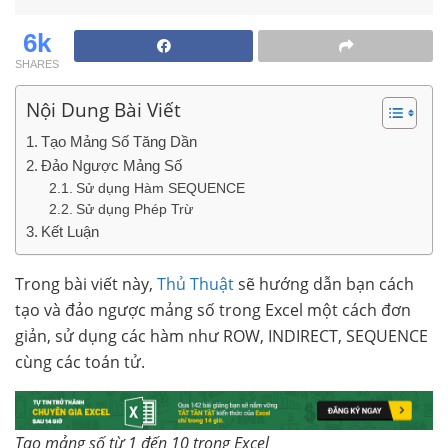
6k
SHARES
Nội Dung Bài Viết
Tạo Mảng Số Tăng Dần
Đảo Ngược Mảng Số
Sử dụng Hàm SEQUENCE
Sử dụng Phép Trừ
Kết Luận
Trong bài viết này,
Thủ Thuật
sẽ hướng dẫn bạn cách
tạo và đảo ngược mảng số trong Excel một cách đơn
giản, sử dụng các hàm như ROW, INDIRECT, SEQUENCE
cùng các toán tử.
Tạo mảng số từ 1 đến 10 trong Excel