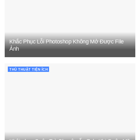
Khắc Phục Lỗi Photoshop Không Mở Được File
Ảnh
THỦ THUẬT TIỆN ÍCH