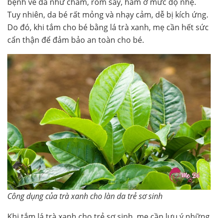
bệnh về da như chàm, rôm sảy, hăm ở mức độ nhẹ.
Tuy nhiên, da bé rất mỏng và nhạy cảm, dễ bị kích ứng.
Do đó, khi tắm cho bé bằng lá trà xanh, mẹ cần hết sức
cẩn thận để đảm bảo an toàn cho bé.
Công dụng của trà xanh cho làn da trẻ sơ sinh
Khi tắm lá trà xanh cho trẻ sơ sinh, mẹ cần lưu ý những