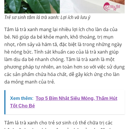
Trẻ sơ sinh tắm lá trà xanh: Lợi ích và lưu ý
Tắm lá trà xanh mang lại nhiều lợi ích cho làn da của
bé. Nó giúp da bé khỏe mạnh, khô thoáng, trị mụn
nhọt, rôm sảy và hăm tã, đặc biệt là trong những ngày
hè nóng bức. Tính sát khuẩn cao của lá trà xanh giúp
làm dịu da bé nhanh chóng. Tắm lá trà xanh là một
phương pháp tự nhiên, an toàn hơn so với việc sử dụng
các sản phẩm chứa hóa chất, dễ gây kích ứng cho làn
da mỏng manh của trẻ.
Xem thêm:
Top 5 Bỉm Nhật Siêu Mỏng, Thấm Hút
Tốt Cho Bé
Tắm lá trà xanh cho trẻ sơ sinh có thể chữa trị các