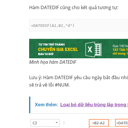
Hàm DATEDIF cũng cho kết quả tương tự:
=DATEDIF(A2,B2,"d")
Minh họa hàm DATEDIF
Lưu ý: Hàm DATEDIF yêu cầu ngày bắt đầu nhỏ
sẽ trả về lỗi #NUM.
Xem thêm:
Loại bỏ dữ liệu trùng lặp trong