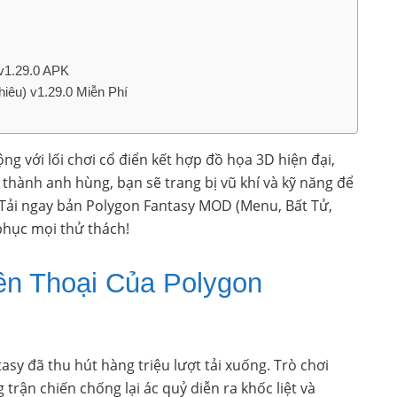
v1.29.0 APK
iêu) v1.29.0 Miễn Phí
g với lối chơi cổ điển kết hợp đồ họa 3D hiện đại,
hành anh hùng, bạn sẽ trang bị vũ khí và kỹ năng để
. Tải ngay bản Polygon Fantasy MOD (Menu, Bất Tử,
phục mọi thử thách!
n Thoại Của Polygon
sy đã thu hút hàng triệu lượt tải xuống. Trò chơi
trận chiến chống lại ác quỷ diễn ra khốc liệt và