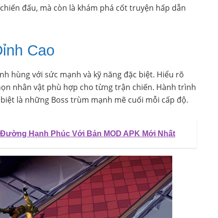
 chiến đấu, mà còn là khám phá cốt truyện hấp dẫn
Đỉnh Cao
nh hùng với sức mạnh và kỹ năng đặc biệt. Hiểu rõ
họn nhân vật phù hợp cho từng trận chiến. Hành trình
c biệt là những Boss trùm mạnh mẽ cuối mỗi cấp độ.
u Đường Hạnh Phúc Với Bản MOD APK Mới Nhất