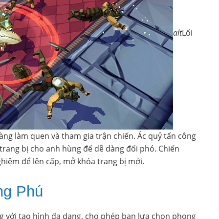
alt
Lối
dàng làm quen và tham gia trận chiến. Ác quỷ tấn công
à trang bị cho anh hùng để dễ dàng đối phó. Chiến
ghiệm để lên cấp, mở khóa trang bị mới.
ng Phú
g với tạo hình đa dạng, cho phép bạn lựa chọn phong