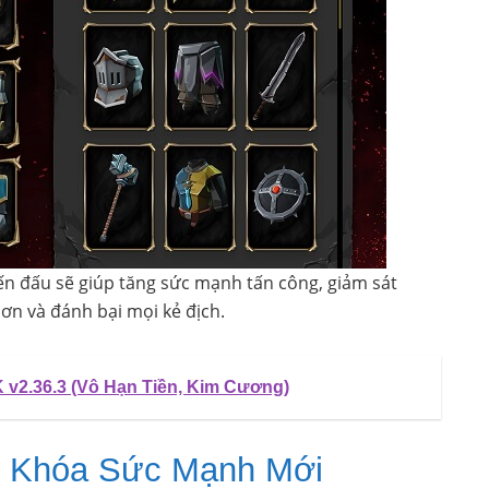
ến đấu sẽ giúp tăng sức mạnh tấn công, giảm sát
ơn và đánh bại mọi kẻ địch.
 v2.36.3 (Vô Hạn Tiền, Kim Cương)
 Khóa Sức Mạnh Mới