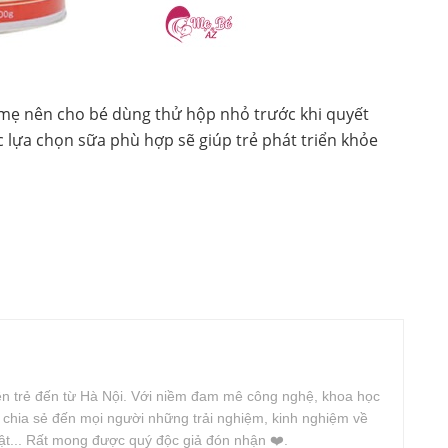
y mẹ nên cho bé dùng thử hộp nhỏ trước khi quyết
c lựa chọn sữa phù hợp sẽ giúp trẻ phát triển khỏe
iên trẻ đến từ Hà Nội. Với niềm đam mê công nghệ, khoa học
n chia sẻ đến mọi người những trải nghiệm, kinh nghiệm về
uật... Rất mong được quý độc giả đón nhận ❤️.