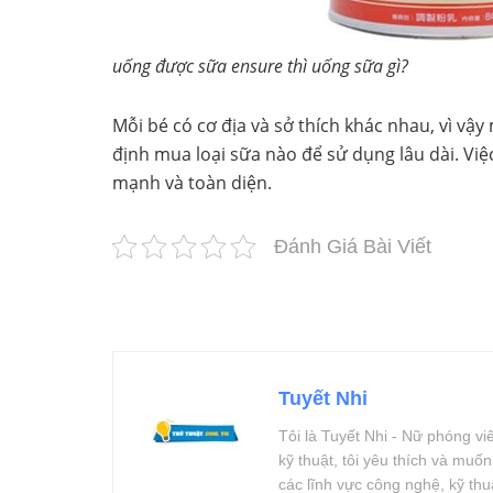
uống được sữa ensure thì uống sữa gì?
Mỗi bé có cơ địa và sở thích khác nhau, vì vậ
định mua loại sữa nào để sử dụng lâu dài. Việ
mạnh và toàn diện.
Đánh Giá Bài Viết
Tuyết Nhi
Tôi là Tuyết Nhi - Nữ phóng v
kỹ thuật, tôi yêu thích và muố
các lĩnh vực công nghệ, kỹ th