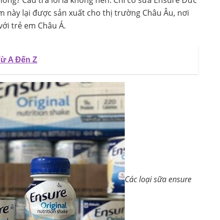
m này lại được sản xuất cho thị trường Châu Âu, nơi
với trẻ em Châu Á.
ừ A Đến Z
Các loại sữa ensure