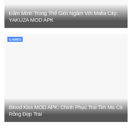
Đắm Mình Trong Thế Giới Ngầm Với Mafia City:
YAKUZA MOD APK
GAMES
Blood Kiss MOD APK: Chinh Phục Trai Tim Ma Cà
Rồng Đẹp Trai