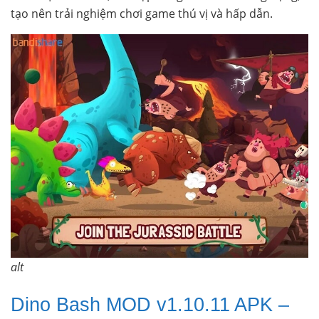
tạo nên trải nghiệm chơi game thú vị và hấp dẫn.
alt
Dino Bash MOD v1.10.11 APK –