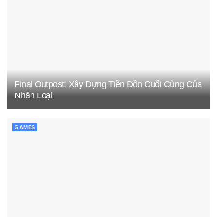
Final Outpost: Xây Dựng Tiền Đồn Cuối Cùng Của
Nhân Loại
GAMES