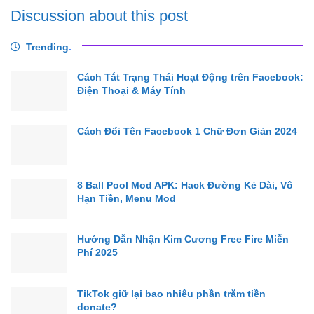
Discussion about this post
Trending
.
Cách Tắt Trạng Thái Hoạt Động trên Facebook:
Điện Thoại & Máy Tính
Cách Đổi Tên Facebook 1 Chữ Đơn Giản 2024
8 Ball Pool Mod APK: Hack Đường Kẻ Dài, Vô
Hạn Tiền, Menu Mod
Hướng Dẫn Nhận Kim Cương Free Fire Miễn
Phí 2025
TikTok giữ lại bao nhiêu phần trăm tiền
donate?