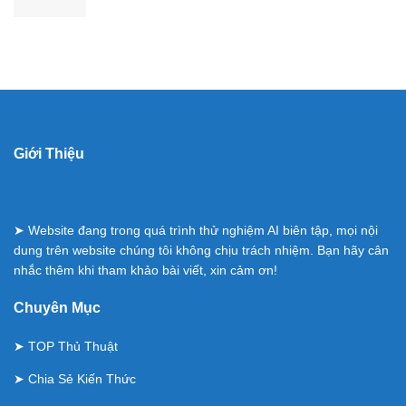
Giới Thiệu
➤ Website đang trong quá trình thử nghiệm AI biên tập, mọi nội
dung trên website chúng tôi không chịu trách nhiệm. Bạn hãy cân
nhắc thêm khi tham khảo bài viết, xin cảm ơn!
Chuyên Mục
➤
TOP Thủ Thuật
➤
Chia Sẻ Kiến Thức