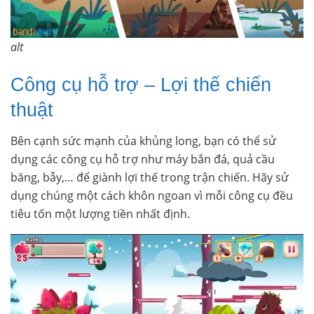
alt
Công cụ hỗ trợ – Lợi thế chiến
thuật
Bên cạnh sức mạnh của khủng long, bạn có thể sử
dụng các công cụ hỗ trợ như máy bắn đá, quả cầu
băng, bẫy,… để giành lợi thế trong trận chiến. Hãy sử
dụng chúng một cách khôn ngoan vì mỗi công cụ đều
tiêu tốn một lượng tiền nhất định.