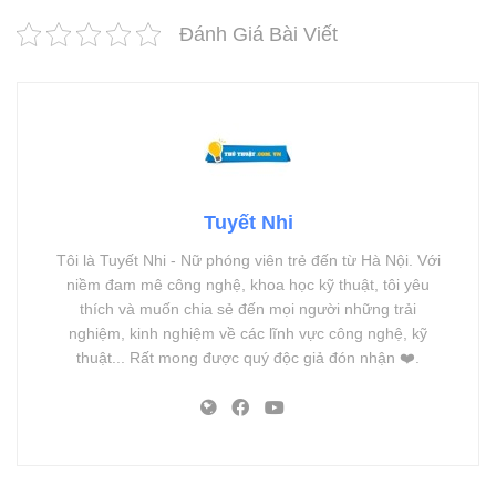
Đánh Giá Bài Viết
Tuyết Nhi
Tôi là Tuyết Nhi - Nữ phóng viên trẻ đến từ Hà Nội. Với
niềm đam mê công nghệ, khoa học kỹ thuật, tôi yêu
thích và muốn chia sẻ đến mọi người những trải
nghiệm, kinh nghiệm về các lĩnh vực công nghệ, kỹ
thuật... Rất mong được quý độc giả đón nhận ❤️.