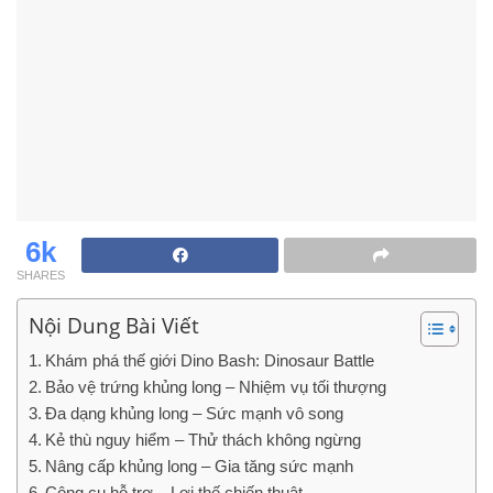
6k
SHARES
Nội Dung Bài Viết
Khám phá thế giới Dino Bash: Dinosaur Battle
Bảo vệ trứng khủng long – Nhiệm vụ tối thượng
Đa dạng khủng long – Sức mạnh vô song
Kẻ thù nguy hiểm – Thử thách không ngừng
Nâng cấp khủng long – Gia tăng sức mạnh
Công cụ hỗ trợ – Lợi thế chiến thuật