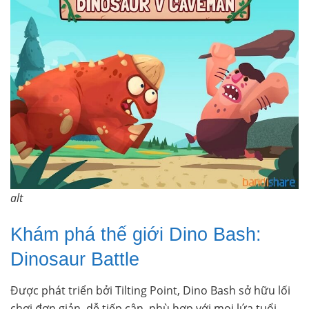
alt
Khám phá thế giới Dino Bash:
Dinosaur Battle
Được phát triển bởi Tilting Point, Dino Bash sở hữu lối
chơi đơn giản, dễ tiếp cận, phù hợp với mọi lứa tuổi.