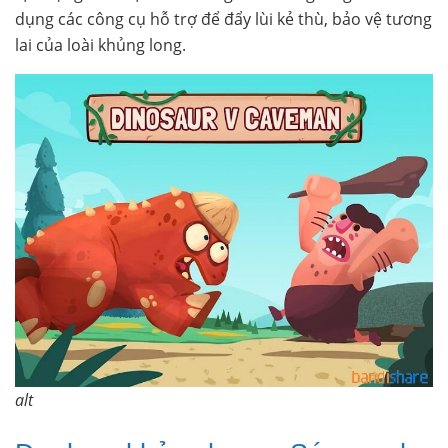
dụng các công cụ hỗ trợ để đẩy lùi kẻ thù, bảo vệ tương
lai của loài khủng long.
alt