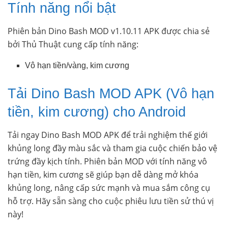
Tính năng nổi bật
Phiên bản Dino Bash MOD v1.10.11 APK được chia sẻ
bởi Thủ Thuật cung cấp tính năng:
Vô hạn tiền/vàng, kim cương
Tải Dino Bash MOD APK (Vô hạn
tiền, kim cương) cho Android
Tải ngay Dino Bash MOD APK để trải nghiệm thế giới
khủng long đầy màu sắc và tham gia cuộc chiến bảo vệ
trứng đầy kịch tính. Phiên bản MOD với tính năng vô
hạn tiền, kim cương sẽ giúp bạn dễ dàng mở khóa
khủng long, nâng cấp sức mạnh và mua sắm công cụ
hỗ trợ. Hãy sẵn sàng cho cuộc phiêu lưu tiền sử thú vị
này!