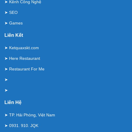
➤
Kênh Công Nghệ
➤
SEO
➤
Games
Liên Kết
➤
Ketquaxskt.com
➤
Here Restaurant
➤
Restaurant For Me
➤
➤
Liên Hệ
➤ TP. Hải Phòng, Việt Nam
➤ 0931. 910. JQK