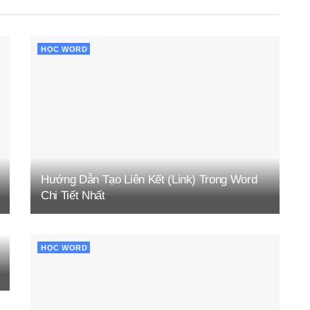
HỌC WORD
Hướng Dẫn Tạo Liên Kết (Link) Trong Word
Chi Tiết Nhất
HỌC WORD