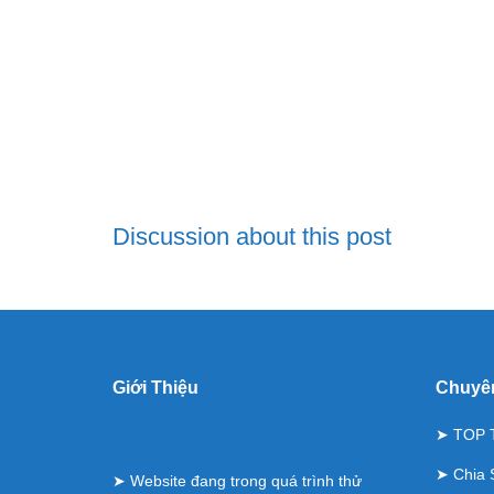
Discussion about this post
Giới Thiệu
Chuyê
➤
TOP 
➤
Chia 
➤ Website đang trong quá trình thử