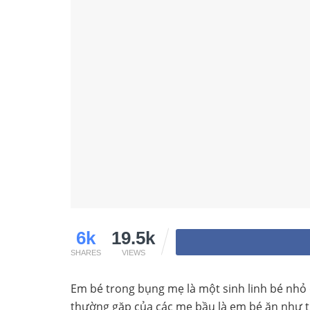
6k
19.5k
SHARES
VIEWS
Em bé trong bụng mẹ là một sinh linh bé nhỏ 
thường gặp của các mẹ bầu là em bé ăn như thế