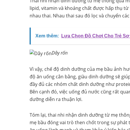
Thai nhi nhận dinh dưỡng từ mẹ thông qua má
lipid, vitamin và khoáng chất được hấp thụ t
nhau thai. Nhau thai sau đó lọc và chuyển các
Xem thêm:
Lựa Chọn Đồ Chơi Cho Trẻ Sơ 
Dây rốn
Vì vậy, chế độ dinh dưỡng của mẹ bầu ảnh hưởn
độ ăn uống cân bằng, giàu dinh dưỡng sẽ giú
đầy đủ các nhóm chất dinh dưỡng như protein
Bên cạnh đó, việc uống đủ nước cũng rất qua
dưỡng diễn ra thuận lợi.
Tóm lại, thai nhi nhận dinh dưỡng từ mẹ thôn
mẹ bầu đóng vai trò then chốt trong sự phát t
ăn uống lành mạnh và tham khảo ý kiến bác sĩ