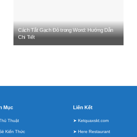
Cách Tắt Gạch Đỏ trong Word: Hướng Dẫn
Chi Tiết
n Mục
Liên Kết
Thủ Thuật
➤
Ketquaxskt.com
Sẻ Kiến Thức
➤
Here Restaurant