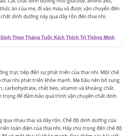
u. Các chất dinh dưỡng như glucose, amino axit,
ừ thức ăn của mẹ, đi vào máu và được vận chuyển đến
 chất dinh dưỡng này qua dây rốn đến thai nhi.
Sinh Theo Tháng Tuổi: Kích Thích Trí Thông Minh
g trực tiếp đến sự phát triển của thai nhi. Một chế
p thai nhi phát triển khỏe mạnh. Mẹ bầu nên bổ sung
, carbohydrate, chất béo, vitamin và khoáng chất.
n trọng để đảm bảo quá trình vận chuyển chất dinh
g qua nhau thai và dây rốn. Chế độ dinh dưỡng của
riển toàn diện của thai nhi. Hãy chú trọng đến chế độ
 để có một thai kỳ khỏe mạnh. Đọc thêm các bài viết