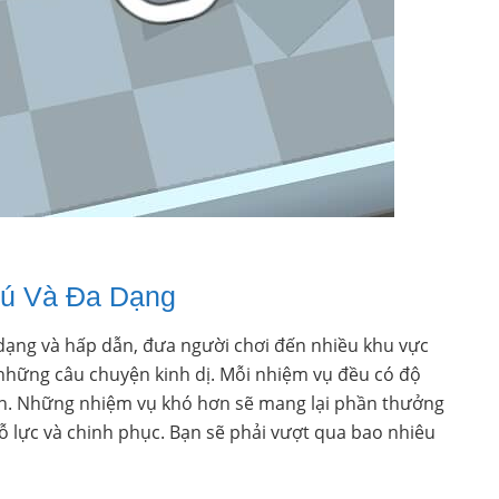
ú Và Đa Dạng
dạng và hấp dẫn, đưa người chơi đến nhiều khu vực
 những câu chuyện kinh dị. Mỗi nhiệm vụ đều có độ
bạn. Những nhiệm vụ khó hơn sẽ mang lại phần thưởng
nỗ lực và chinh phục. Bạn sẽ phải vượt qua bao nhiêu