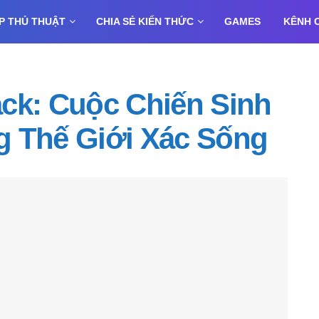
P THỦ THUẬT
CHIA SẺ KIẾN THỨC
GAMES
KÊNH 
ck: Cuộc Chiến Sinh
g Thế Giới Xác Sống