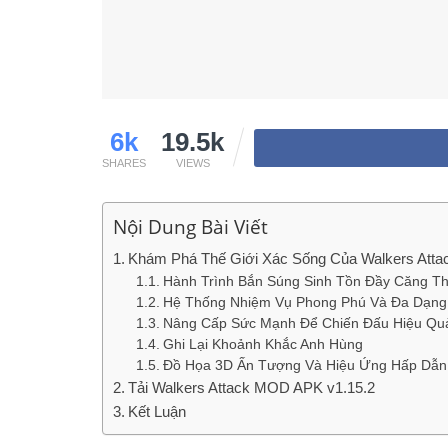
6k
19.5k
SHARES
VIEWS
Nội Dung Bài Viết
Khám Phá Thế Giới Xác Sống Của Walkers Atta
Hành Trình Bắn Súng Sinh Tồn Đầy Căng T
Hệ Thống Nhiệm Vụ Phong Phú Và Đa Dạng
Nâng Cấp Sức Mạnh Để Chiến Đấu Hiệu Qu
Ghi Lại Khoảnh Khắc Anh Hùng
Đồ Họa 3D Ấn Tượng Và Hiệu Ứng Hấp Dẫn
Tải Walkers Attack MOD APK v1.15.2
Kết Luận