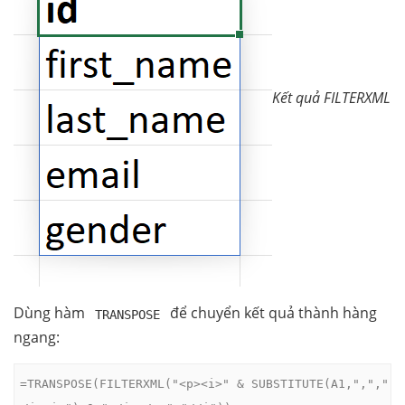
Kết quả FILTERXML
Dùng hàm
để chuyển kết quả thành hàng
TRANSPOSE
ngang:
=TRANSPOSE(FILTERXML("<p><i>" & SUBSTITUTE(A1,",","