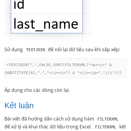
Sử dụng
để nối lại dữ liệu sau khi sắp xếp:
TEXTJOIN
=TEXTJOIN(",",FALSE,SORT(FILTERXML("<p><i>" & 
SUBSTITUTE(A1,",","</i><i>") & "</i></p>","//i")))
Áp dụng cho các dòng còn lại.
Kết luận
Bài viết đã hướng dẫn cách sử dụng hàm
FILTERXML
để xử lý và khai thác dữ liệu trong Excel.
kết
FILTERXML