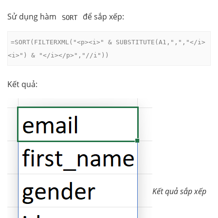
Sử dụng hàm
để sắp xếp:
SORT
=SORT(FILTERXML("<p><i>" & SUBSTITUTE(A1,",","</i>
<i>") & "</i></p>","//i"))
Kết quả:
Kết quả sắp xếp