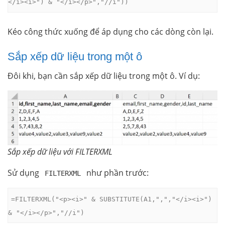
</i><i>") & "</i></p>","//i"))
Kéo công thức xuống để áp dụng cho các dòng còn lại.
Sắp xếp dữ liệu trong một ô
Đôi khi, bạn cần sắp xếp dữ liệu trong một ô. Ví dụ:
Sắp xếp dữ liệu với FILTERXML
Sử dụng
như phần trước:
FILTERXML
=FILTERXML("<p><i>" & SUBSTITUTE(A1,",","</i><i>") 
& "</i></p>","//i")