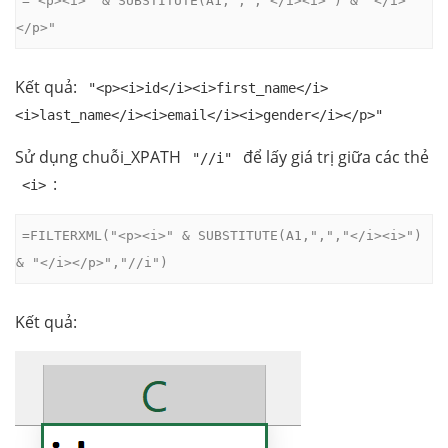
</p>"
Kết quả:
"<p><i>id</i><i>first_name</i>
<i>last_name</i><i>email</i><i>gender</i></p>"
Sử dụng chuỗi_XPATH
để lấy giá trị giữa các thẻ
"//i"
:
<i>
=FILTERXML("<p><i>" & SUBSTITUTE(A1,",","</i><i>") 
& "</i></p>","//i")
Kết quả: