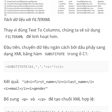
Tách dữ liệu với FILTERXML
Thay vì dùng Text To Columns, chúng ta sẽ sử dụng
để linh hoạt hơn.
FILTERXML
Đầu tiên, chuyển dữ liệu ngăn cách bởi dấu phẩy sang
dạng XML bằng hàm
trong ô C1:
SUBSTITUTE
=SUBSTITUTE(A1,",","<i>")</i>
Kết quả:
"id<i>first_name</i><i>last_name</i>
<i>email</i><i>gender"
Bổ sung
và
để tạo chuỗi XML hợp lệ:
<p>
</p>
="<p><i>" & SUBSTITUTE(A1,",","</i><i>") & "</i>