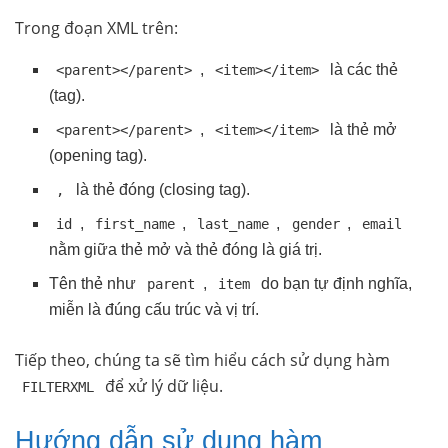
Trong đoạn XML trên:
,
là các thẻ
<parent></parent>
<item></item>
(tag).
,
là thẻ mở
<parent></parent>
<item></item>
(opening tag).
là thẻ đóng (closing tag).
,
,
,
,
,
id
first_name
last_name
gender
email
nằm giữa thẻ mở và thẻ đóng là giá trị.
Tên thẻ như
,
do bạn tự định nghĩa,
parent
item
miễn là đúng cấu trúc và vị trí.
Tiếp theo, chúng ta sẽ tìm hiểu cách sử dụng hàm
để xử lý dữ liệu.
FILTERXML
Hướng dẫn sử dụng hàm