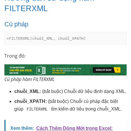
FILTERXML
Cú pháp
=FILTERXML(chuỗi_XML, chuỗi_XPATH)
Trong đó:
Cú pháp hàm FILTERXML
chuỗi_XML:
(bắt buộc) Chuỗi dữ liệu định dạng XML.
chuỗi_XPATH:
(bắt buộc) Chuỗi cú pháp đặc biệt
giúp
tìm kiếm dữ liệu trong chuỗi_XML.
FILTERXML
Xem thêm:
Cách Thêm Dòng Mới trong Excel: