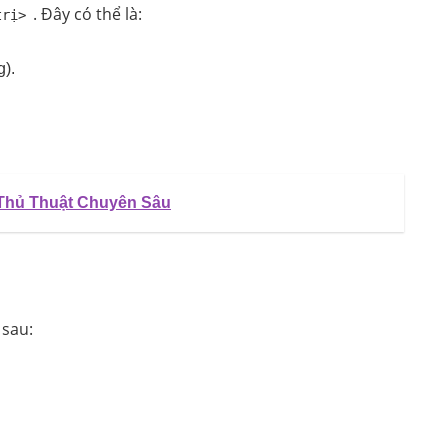
. Đây có thể là:
trị>
g).
 Thủ Thuật Chuyên Sâu
 sau: