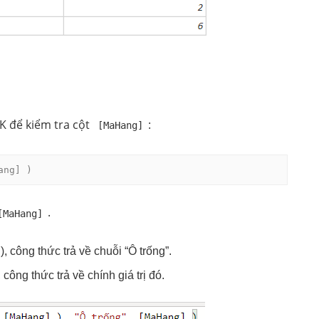
K để kiểm tra cột
:
[MaHang]
ang] )
.
[MaHang]
l), công thức trả về chuỗi “Ô trống”.
công thức trả về chính giá trị đó.