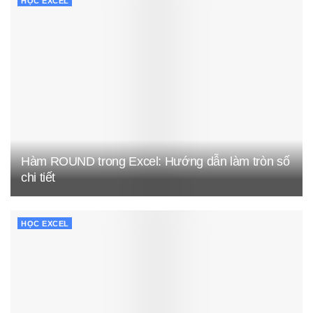
HỌC EXCEL
Hàm ROUND trong Excel: Hướng dẫn làm tròn số
chi tiết
HỌC EXCEL