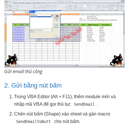
Gửi email thủ công
2. Gửi bằng nút bấm
Trong VBA Editor (Alt + F11), thêm module mới và
nhập mã VBA để gọi thủ tục
.
SendEmail
Chèn nút bấm (Shape) vào sheet và gán macro
cho nút bấm.
SendEmailToButt