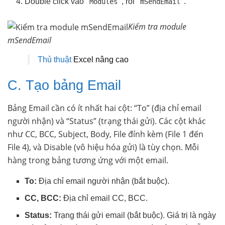
Double click vào
, rồi
.
Modules
mSendEmail
Kiểm tra module
mSendEmail
Thủ thuật
Excel nâng cao
C. Tạo bảng Email
Bảng Email cần có ít nhất hai cột: “To” (địa chỉ email
người nhận) và “Status” (trạng thái gửi). Các cột khác
như CC, BCC, Subject, Body, File đính kèm (File 1 đến
File 4), và Disable (vô hiệu hóa gửi) là tùy chọn. Mỗi
hàng trong bảng tương ứng với một email.
To:
Địa chỉ email người nhận (bắt buộc).
CC, BCC:
Địa chỉ email CC, BCC.
Status:
Trạng thái gửi email (bắt buộc). Giá trị là ngày