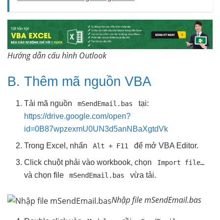
Hướng dẫn cấu hình Outlook
B. Thêm mã nguồn VBA
Tải mã nguồn
tại:
mSendEmail.bas
https://drive.google.com/open?
id=0B87wpzexmU0UN3d5anNBaXgtdVk
Trong Excel, nhấn
để mở VBA Editor.
Alt + F11
Click chuột phải vào workbook, chọn
Import file…
và chọn file
vừa tải.
mSendEmail.bas
Nhập file mSendEmail.bas