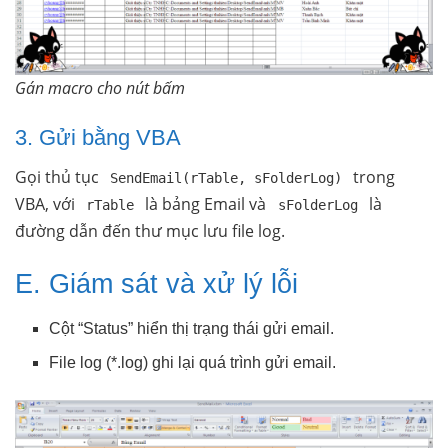
Gán macro cho nút bấm
3. Gửi bằng VBA
Gọi thủ tục
trong
SendEmail(rTable, sFolderLog)
VBA, với
là bảng Email và
là
rTable
sFolderLog
đường dẫn đến thư mục lưu file log.
E. Giám sát và xử lý lỗi
Cột “Status” hiển thị trạng thái gửi email.
File log (*.log) ghi lại quá trình gửi email.