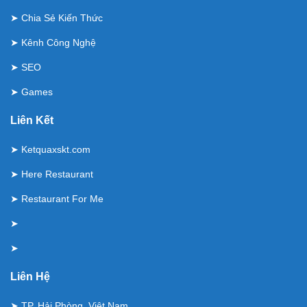
➤
Chia Sẻ Kiến Thức
➤
Kênh Công Nghệ
➤
SEO
➤
Games
Liên Kết
➤
Ketquaxskt.com
➤
Here Restaurant
➤
Restaurant For Me
➤
➤
Liên Hệ
➤ TP. Hải Phòng, Việt Nam