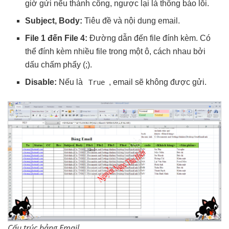
giờ gửi nếu thành công, ngược lại là thông báo lỗi.
Subject, Body:
Tiêu đề và nội dung email.
File 1 đến File 4:
Đường dẫn đến file đính kèm. Có
thể đính kèm nhiều file trong một ô, cách nhau bởi
dấu chấm phẩy (;).
Disable:
Nếu là
, email sẽ không được gửi.
True
Cấu trúc bảng Email