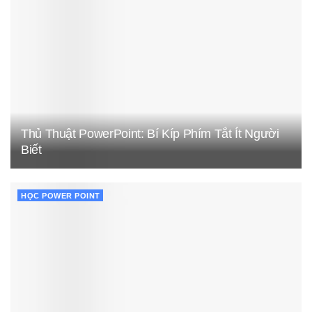
Thủ Thuật PowerPoint: Bí Kíp Phím Tắt Ít Người
Biết
HỌC POWER POINT