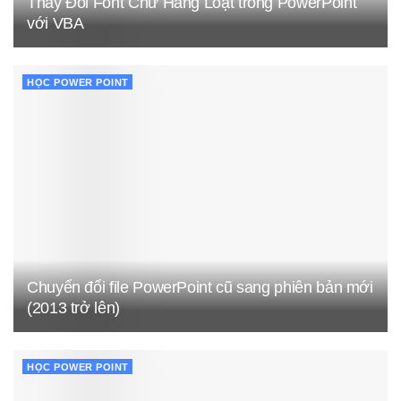
Thay Đổi Font Chữ Hàng Loạt trong PowerPoint
với VBA
HỌC POWER POINT
Chuyển đổi file PowerPoint cũ sang phiên bản mới
(2013 trở lên)
HỌC POWER POINT