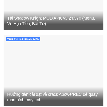
Tải Shadow Knight MOD APK v3.24.370 (Menu,
Vô Hạn Tiền, Bất Tử)
THỦ THUẬT PHẦN MỀM
Hướng dẫn cài đặt và crack ApowerREC để quay
màn hình máy tính