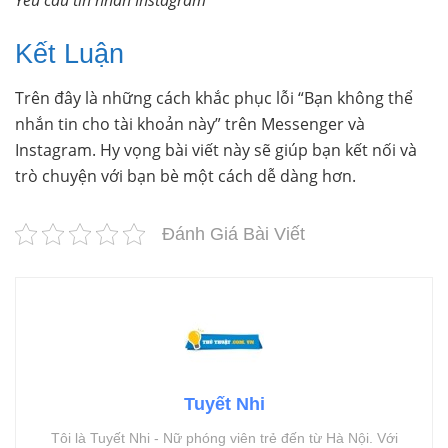
Yêu cầu tin nhắn Instagram
Kết Luận
Trên đây là những cách khắc phục lỗi “Bạn không thể
nhắn tin cho tài khoản này” trên Messenger và
Instagram. Hy vọng bài viết này sẽ giúp bạn kết nối và
trò chuyện với bạn bè một cách dễ dàng hơn.
Đánh Giá Bài Viết
Tuyết Nhi
Tôi là Tuyết Nhi - Nữ phóng viên trẻ đến từ Hà Nội. Với