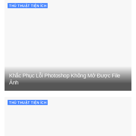
THỦ THUẬT TIỆN ÍCH
Khắc Phục Lỗi Photoshop Không Mở Được File
Ảnh
THỦ THUẬT TIỆN ÍCH