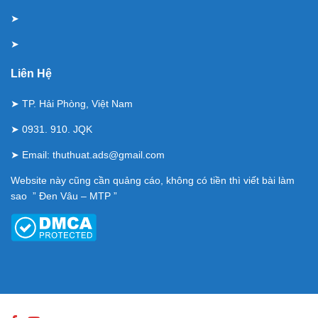
➤
➤
Liên Hệ
➤ TP. Hải Phòng, Việt Nam
➤ 0931. 910. JQK
➤ Email:
thuthuat.ads@gmail.com
Website này cũng cần quảng cáo, không có tiền thì viết bài làm
sao ” Đen Vâu – MTP ”