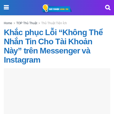
Home
TOP Thủ Thuật
Thủ Thuật Tiện Ích
Khắc phục Lỗi “Không Thể
Nhắn Tin Cho Tài Khoản
Này” trên Messenger và
Instagram