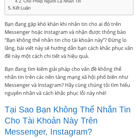
Cho Phép Người Lạ Nhắn Tin
Kết Luận
Bạn đang gặp khó khăn khi nhắn tin cho ai đó trên
Messenger hoặc Instagram và nhận được thông báo
“Bạn không thể nhắn tin cho tài khoản này”? Đừng lo
lắng, bài viết này sẽ hướng dẫn bạn cách khắc phục vấn
đề này một cách chi tiết và hiệu quả.
Bạn đang tìm kiếm giải pháp cho vấn đề không thể
nhắn tin trên các nền tảng mạng xã hội phổ biến như
Messenger và Instagram? Hãy cùng chúng tôi tìm hiểu
nguyên nhân và cách khắc phục lỗi này nhé!
Tại Sao Bạn Không Thể Nhắn Tin
Cho Tài Khoản Này Trên
Messenger, Instagram?