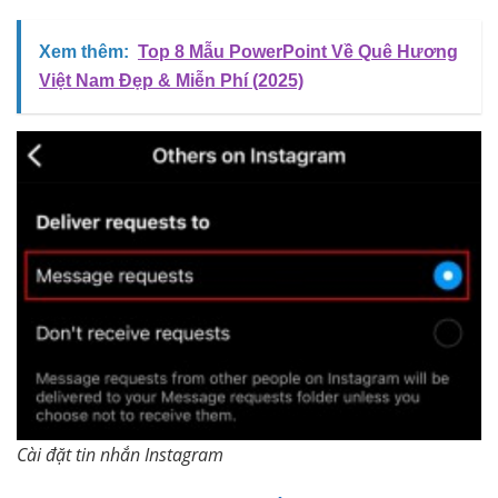
Xem thêm:
Top 8 Mẫu PowerPoint Về Quê Hương
Việt Nam Đẹp & Miễn Phí (2025)
Cài đặt tin nhắn Instagram