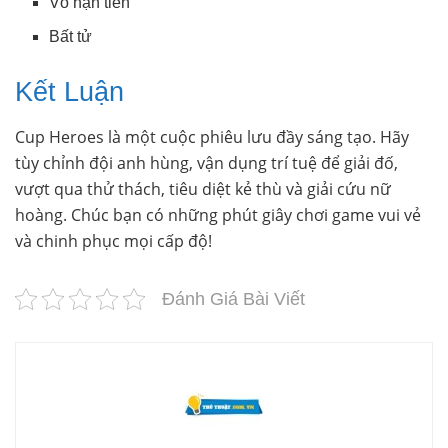
Vô hạn tiền
Bất tử
Kết Luận
Cup Heroes là một cuộc phiêu lưu đầy sáng tạo. Hãy
tùy chỉnh đội anh hùng, vận dụng trí tuệ để giải đố,
vượt qua thử thách, tiêu diệt kẻ thù và giải cứu nữ
hoàng. Chúc bạn có những phút giây chơi game vui vẻ
và chinh phục mọi cấp độ!
Đánh Giá Bài Viết