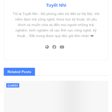
Tuyết Nhi
Tôi là Tuyết Nhi - Nữ phóng viên trẻ đến từ Hà Nội. Với
niềm đam mê công nghệ, khoa học kỹ thuật, tôi yêu
thích và muốn chia sẻ đến mọi người những trải
nghiệm, kinh nghiệm về các lĩnh vực công nghệ, kỹ
thuật... Rất mong được quý độc giả đón nhận ❤️.
Related
Posts
GAMES