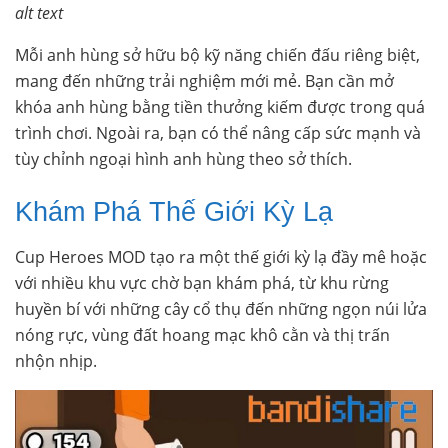
alt text
Mỗi anh hùng sở hữu bộ kỹ năng chiến đấu riêng biệt,
mang đến những trải nghiệm mới mẻ. Bạn cần mở
khóa anh hùng bằng tiền thưởng kiếm được trong quá
trình chơi. Ngoài ra, bạn có thể nâng cấp sức mạnh và
tùy chỉnh ngoại hình anh hùng theo sở thích.
Khám Phá Thế Giới Kỳ Lạ
Cup Heroes MOD tạo ra một thế giới kỳ lạ đầy mê hoặc
với nhiều khu vực chờ bạn khám phá, từ khu rừng
huyền bí với những cây cổ thụ đến những ngọn núi lửa
nóng rực, vùng đất hoang mạc khô cằn và thị trấn
nhộn nhịp.