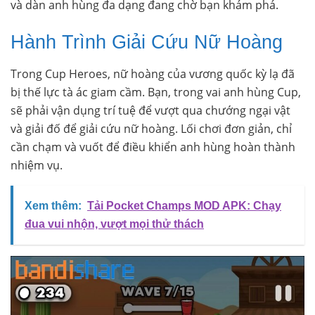
và dàn anh hùng đa dạng đang chờ bạn khám phá.
Hành Trình Giải Cứu Nữ Hoàng
Trong Cup Heroes, nữ hoàng của vương quốc kỳ lạ đã
bị thế lực tà ác giam cầm. Bạn, trong vai anh hùng Cup,
sẽ phải vận dụng trí tuệ để vượt qua chướng ngại vật
và giải đố để giải cứu nữ hoàng. Lối chơi đơn giản, chỉ
cần chạm và vuốt để điều khiển anh hùng hoàn thành
nhiệm vụ.
Xem thêm:
Tải Pocket Champs MOD APK: Chạy
đua vui nhộn, vượt mọi thử thách