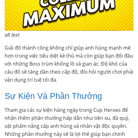
alt text
Giải đố thành công không chỉ giúp anh hùng mạnh mẽ
hơn trong việc tiêu diệt kẻ thù mà còn giúp bạn đối đầu
với những Boss trùm khổng lồ và gian ác. Độ khó của
câu đố sẽ tăng dần theo cấp độ, đòi hỏi người chơi phải
vận dụng trí tuệ tối đa.
Sự Kiện Và Phần Thưởng
Tham gia các sự kiện hàng ngày trong Cup Heroes để
nhận thêm phần thưởng hấp dẫn như tiền xu, đá quý,
vật phẩm nâng cấp anh hùng và nhân vật độc quyền.
Những phần thưởng này sẽ là lợi thế giúp bạn chinh