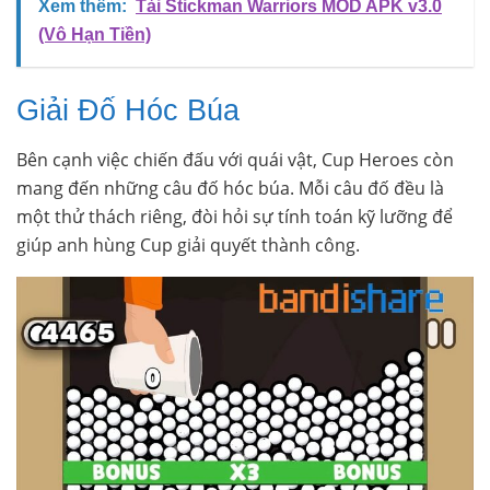
Xem thêm:
Tải Stickman Warriors MOD APK v3.0
(Vô Hạn Tiền)
Giải Đố Hóc Búa
Bên cạnh việc chiến đấu với quái vật, Cup Heroes còn
mang đến những câu đố hóc búa. Mỗi câu đố đều là
một thử thách riêng, đòi hỏi sự tính toán kỹ lưỡng để
giúp anh hùng Cup giải quyết thành công.