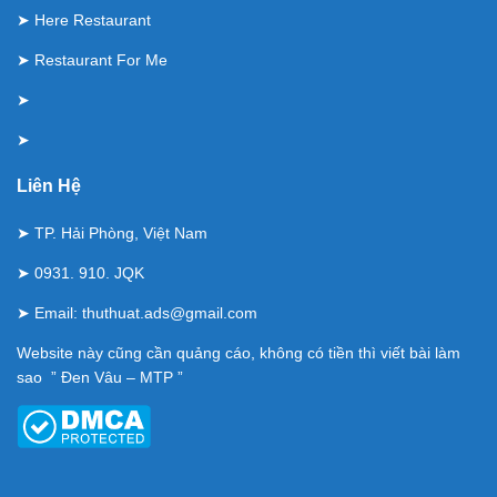
➤
Here Restaurant
➤
Restaurant For Me
➤
➤
Liên Hệ
➤ TP. Hải Phòng, Việt Nam
➤ 0931. 910. JQK
➤ Email:
thuthuat.ads@gmail.com
Website này cũng cần quảng cáo, không có tiền thì viết bài làm
sao ” Đen Vâu – MTP ”