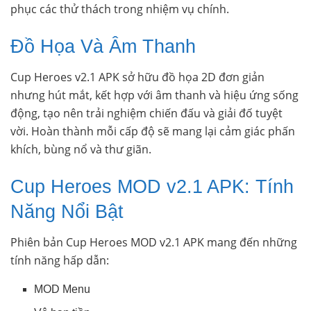
phục các thử thách trong nhiệm vụ chính.
Đồ Họa Và Âm Thanh
Cup Heroes v2.1 APK sở hữu đồ họa 2D đơn giản
nhưng hút mắt, kết hợp với âm thanh và hiệu ứng sống
động, tạo nên trải nghiệm chiến đấu và giải đố tuyệt
vời. Hoàn thành mỗi cấp độ sẽ mang lại cảm giác phấn
khích, bùng nổ và thư giãn.
Cup Heroes MOD v2.1 APK: Tính
Năng Nổi Bật
Phiên bản Cup Heroes MOD v2.1 APK mang đến những
tính năng hấp dẫn:
MOD Menu