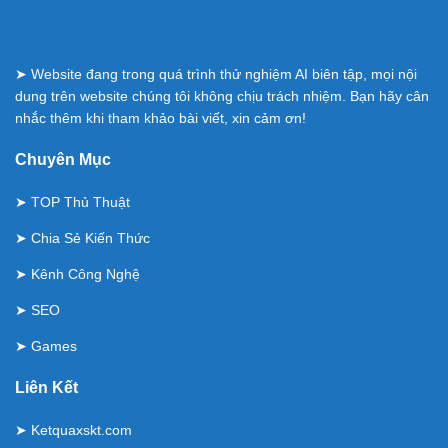
➤ Website đang trong quá trình thử nghiệm AI biên tập, mọi nội
dung trên website chúng tôi không chịu trách nhiệm. Bạn hãy cân
nhắc thêm khi tham khảo bài viết, xin cảm ơn!
Chuyên Mục
➤
TOP Thủ Thuật
➤
Chia Sẻ Kiến Thức
➤
Kênh Công Nghệ
➤
SEO
➤
Games
Liên Kết
➤
Ketquaxskt.com