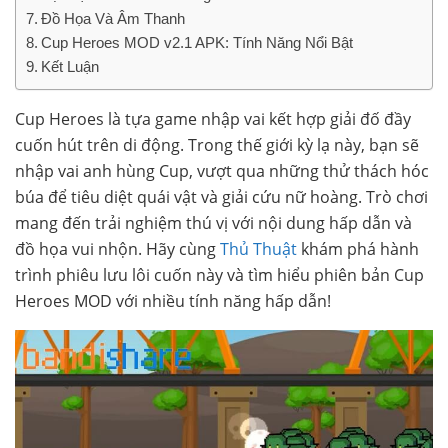
Đồ Họa Và Âm Thanh
Cup Heroes MOD v2.1 APK: Tính Năng Nổi Bật
Kết Luận
Cup Heroes là tựa game nhập vai kết hợp giải đố đầy
cuốn hút trên di động. Trong thế giới kỳ lạ này, bạn sẽ
nhập vai anh hùng Cup, vượt qua những thử thách hóc
búa để tiêu diệt quái vật và giải cứu nữ hoàng. Trò chơi
mang đến trải nghiệm thú vị với nội dung hấp dẫn và
đồ họa vui nhộn. Hãy cùng
Thủ Thuật
khám phá hành
trình phiêu lưu lôi cuốn này và tìm hiểu phiên bản Cup
Heroes MOD với nhiều tính năng hấp dẫn!