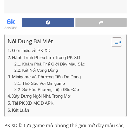
6k
SHARES
Nội Dung Bài Viết
Giới thiệu về PK XD
Hành Trình Phiêu Lưu Trong PK XD
Khám Phá Thế Giới Đầy Màu Sắc
Kết Nối Cộng Đồng
Minigame và Phương Tiện Đa Dạng
Thử Sức Với Minigame
Sở Hữu Phương Tiện Độc Đáo
Xây Dựng Ngôi Nhà Trong Mơ
Tải PK XD MOD APK
Kết Luận
PK XD là tựa game mô phỏng thế giới mở đầy màu sắc,