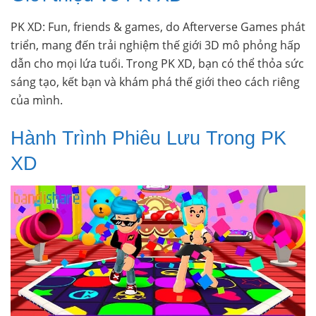
PK XD: Fun, friends & games, do Afterverse Games phát
triển, mang đến trải nghiệm thế giới 3D mô phỏng hấp
dẫn cho mọi lứa tuổi. Trong PK XD, bạn có thể thỏa sức
sáng tạo, kết bạn và khám phá thế giới theo cách riêng
của mình.
Hành Trình Phiêu Lưu Trong PK
XD