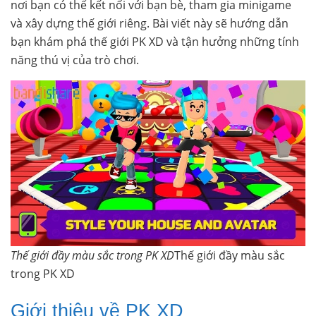
nơi bạn có thể kết nối với bạn bè, tham gia minigame
và xây dựng thế giới riêng. Bài viết này sẽ hướng dẫn
bạn khám phá thế giới PK XD và tận hưởng những tính
năng thú vị của trò chơi.
Thế giới đầy màu sắc trong PK XD
Thế giới đầy màu sắc
trong PK XD
Giới thiệu về PK XD