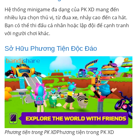
Hệ thống minigame đa dạng của PK XD mang đến
nhiều lựa chọn thú vị, từ đua xe, nhảy cao đến ca hát.
Bạn có thể thi đấu cá nhân hoặc lập đội để cạnh tranh
với người chơi khác.
Sở Hữu Phương Tiện Độc Đáo
Phương tiện trong PK XD
Phương tiện trong PK XD