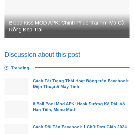
Blood Kiss MOD APK: Chinh Phục Trai Tim Ma Cà
Rồng Đẹp Trai
Discussion about this post
Trending
.
Cách Tắt Trạng Thái Hoạt Động trên Facebook:
Điện Thoại & Máy Tính
8 Ball Pool Mod APK: Hack Đường Kẻ Dài, Vô
Hạn Tiền, Menu Mod
Cách Đổi Tên Facebook 1 Chữ Đơn Giản 2024