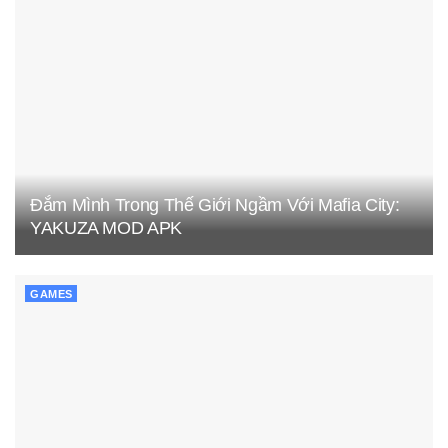
Đắm Mình Trong Thế Giới Ngầm Với Mafia City:
YAKUZA MOD APK
GAMES