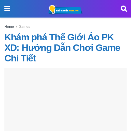
Home
Games
Khám phá Thế Giới Ảo PK
XD: Hướng Dẫn Chơi Game
Chi Tiết