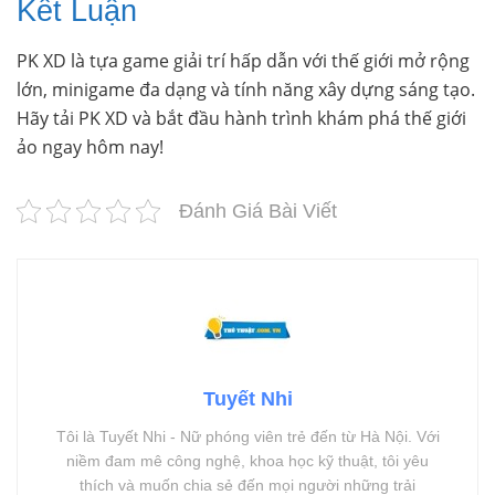
Kết Luận
PK XD là tựa game giải trí hấp dẫn với thế giới mở rộng
lớn, minigame đa dạng và tính năng xây dựng sáng tạo.
Hãy tải PK XD và bắt đầu hành trình khám phá thế giới
ảo ngay hôm nay!
Đánh Giá Bài Viết
Tuyết Nhi
Tôi là Tuyết Nhi - Nữ phóng viên trẻ đến từ Hà Nội. Với
niềm đam mê công nghệ, khoa học kỹ thuật, tôi yêu
thích và muốn chia sẻ đến mọi người những trải