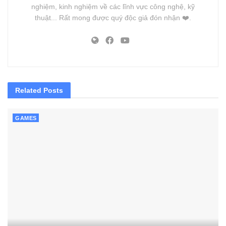
nghiệm, kinh nghiệm về các lĩnh vực công nghệ, kỹ
thuật... Rất mong được quý độc giả đón nhận ❤️.
Related
Posts
GAMES