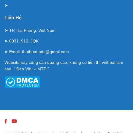
➤
Liên Hệ
➤ TP. Hải Phòng, Việt Nam
➤ 0931. 910. JQK
➤ Email:
thuthuat.ads@gmail.com
Website này cũng cần quảng cáo, không có tiền thì viết bài làm
sao ” Đen Vâu – MTP ”