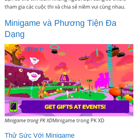
tham gia các cuộc thi và chia sẻ niềm vui cùng nhau.
Minigame và Phương Tiện Đa
Dạng
Minigame trong PK XD
Minigame trong PK XD
Thử Sức Với Minigame