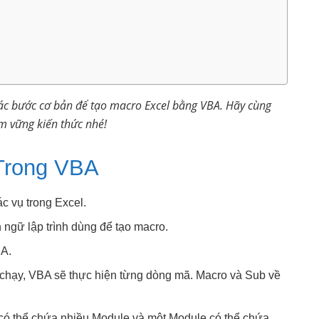
c bước cơ bản để tạo macro Excel bằng VBA. Hãy cùng
ắm vững kiến thức nhé!
Trong VBA
c vụ trong Excel.
ngữ lập trình dùng để tạo macro.
BA.
chạy, VBA sẽ thực hiện từng dòng mã. Macro và Sub về
ó thể chứa nhiều Module và một Module có thể chứa