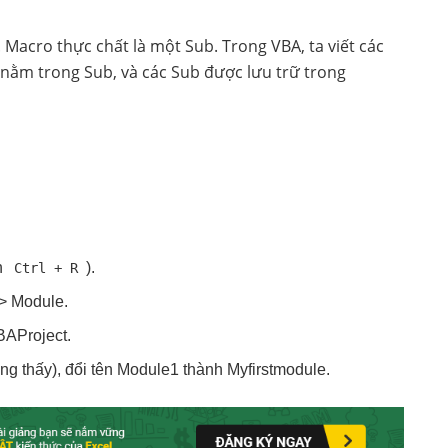
Macro thực chất là một Sub. Trong VBA, ta viết các
nằm trong Sub, và các Sub được lưu trữ trong
n
).
Ctrl + R
 > Module.
BAProject.
g thấy), đổi tên Module1 thành Myfirstmodule.