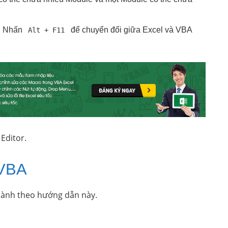
. Nhấn
để chuyển đổi giữa Excel và VBA
Alt + F11
Editor.
 VBA
hành theo hướng dẫn này.