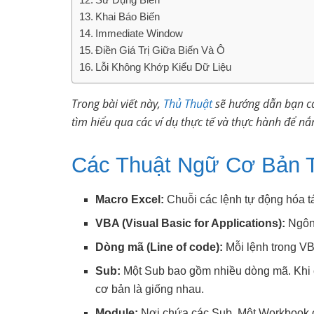
Khai Báo Biến
Immediate Window
Điền Giá Trị Giữa Biến Và Ô
Lỗi Không Khớp Kiểu Dữ Liệu
Trong bài viết này,
Thủ Thuật
sẽ hướng dẫn bạn cá
tìm hiểu qua các ví dụ thực tế và thực hành để n
Các Thuật Ngữ Cơ Bản 
Macro Excel:
Chuỗi các lệnh tự động hóa tá
VBA (Visual Basic for Applications):
Ngôn 
Dòng mã (Line of code):
Mỗi lệnh trong V
Sub:
Một Sub bao gồm nhiều dòng mã. Khi 
cơ bản là giống nhau.
Module:
Nơi chứa các Sub. Một Workbook c