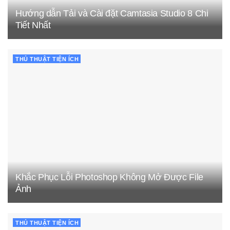
Hướng dẫn Tải và Cài đặt Camtasia Studio 8 Chi
Tiết Nhất
THỦ THUẬT TIỆN ÍCH
Khắc Phục Lỗi Photoshop Không Mở Được File
Ảnh
THỦ THUẬT TIỆN ÍCH