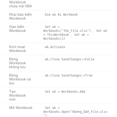
Workbook
chứa mã VBA
Khai báo biến
Dim wk As Workbook
Workbook
Gán biến
Set wk =
Workbook
,
Workbooks("Tên_File.xlsx")
Set wk
,
= ThisWorkbook
Set wk =
Workbooks(1)
Kích hoạt
wk.Activate
Workbook
Đóng
wk.Close SaveChanges:=False
Workbook
không lưu
Đóng
wk.Close SaveChanges:=True
Workbook và
lưu
Tạo
Set wk = Workbooks.Add
Workbook
mới
Mở Workbook
Set wk =
Workbooks.Open("Đường_Dẫn_File.xlsx
")