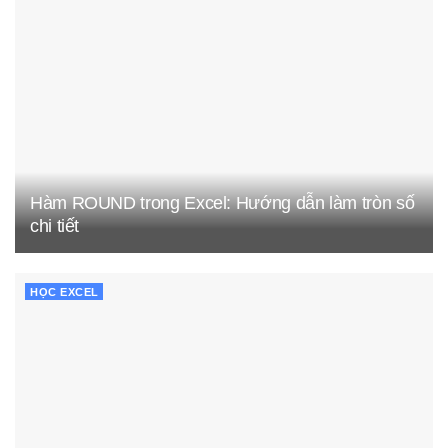
Hàm ROUND trong Excel: Hướng dẫn làm tròn số
chi tiết
HỌC EXCEL