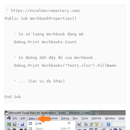
' https://excelmacromastery.com/

Public Sub WorkbookProperties()

    ' In số lượng Workbook đang mở

    Debug.Print Workbooks.Count

    ' In đường dẫn đầy đủ của Workbook

    Debug.Print Workbooks("Test1.xlsx").FullName

    ' ... (Các ví dụ khác)

End Sub