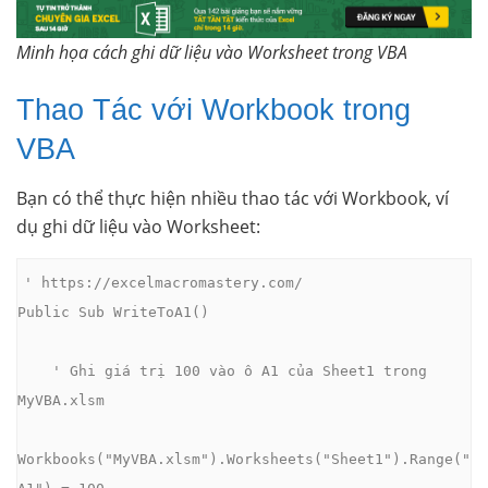
Minh họa cách ghi dữ liệu vào Worksheet trong VBA
Thao Tác với Workbook trong
VBA
Bạn có thể thực hiện nhiều thao tác với Workbook, ví
dụ ghi dữ liệu vào Worksheet:
' https://excelmacromastery.com/

Public Sub WriteToA1()

    ' Ghi giá trị 100 vào ô A1 của Sheet1 trong 
MyVBA.xlsm

Workbooks("MyVBA.xlsm").Worksheets("Sheet1").Range("
A1") = 100
