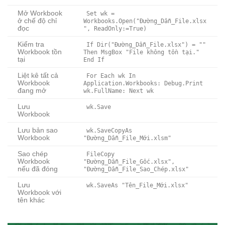
Mở Workbook
Set wk =
ở chế độ chỉ
Workbooks.Open("Đường_Dẫn_File.xlsx
đọc
", ReadOnly:=True)
Kiểm tra
If Dir("Đường_Dẫn_File.xlsx") = ""
Workbook tồn
Then MsgBox "File không tồn tại."
tại
End If
Liệt kê tất cả
For Each wk In
Workbook
Application.Workbooks: Debug.Print
đang mở
wk.FullName: Next wk
Lưu
wk.Save
Workbook
Lưu bản sao
wk.SaveCopyAs
Workbook
"Đường_Dẫn_File_Mới.xlsm"
Sao chép
FileCopy
Workbook
"Đường_Dẫn_File_Gốc.xlsx",
nếu đã đóng
"Đường_Dẫn_File_Sao_Chép.xlsx"
Lưu
wk.SaveAs "Tên_File_Mới.xlsx"
Workbook với
tên khác