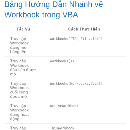
Bảng Hướng Dẫn Nhanh về
Workbook trong VBA
Tác Vụ
Cách Thực Hiện
Truy cập
Workbooks("Tên_File.xlsx")
Workbook
đang mở
bằng tên
Truy cập
Workbooks(1)
Workbook
đầu tiên được
mở
Truy cập
Workbooks(Workbooks.Count)
Workbook
cuối cùng
được mở
Truy cập
ActiveWorkbook
Workbook
đang hoạt
động
Truy cập
ThisWorkbook