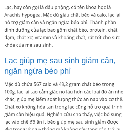
Lạc, hay còn gọi là đậu phộng, có tên khoa học là
Arachis hypogea. Mặc dù giàu chất béo và calo, lạc lại
hỗ trợ giảm cân và ngăn ngừa béo phì. Thành phần
dinh dưỡng của lạc bao gồm chất béo, protein, chất
đạm, chất xơ, vitamin và khoáng chất, rất tốt cho sức
khỏe của mẹ sau sinh.
Lạc giúp mẹ sau sinh giảm cân,
ngăn ngừa béo phì
Mặc dù chứa 567 calo và 49,2 gram chất béo trong
100g, lạc lại tạo cảm giác no lâu hơn các loại đồ ăn nhẹ
khác, giúp mẹ kiểm soát lượng thức ăn nạp vào cơ thể.
Chất xơ không hòa tan trong lạc cũng hỗ trợ quá trình
giảm cân hiệu quả. Nghiên cứu cho thấy, việc bổ sung
lạc vào chế độ ăn ít béo giúp mẹ sau sinh giảm được
3kg trong vòng 6 tháng mà không gây tăng cân trở lại.