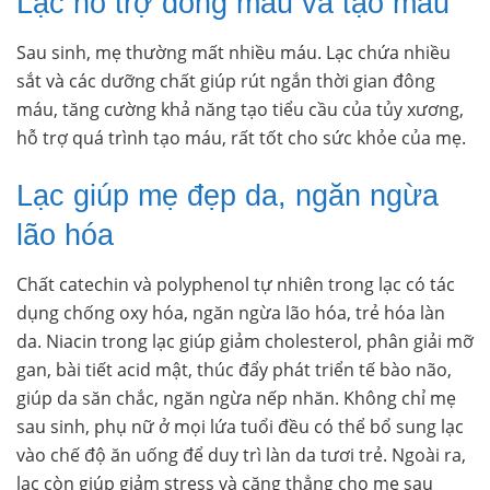
Lạc hỗ trợ đông máu và tạo máu
Sau sinh, mẹ thường mất nhiều máu. Lạc chứa nhiều
sắt và các dưỡng chất giúp rút ngắn thời gian đông
máu, tăng cường khả năng tạo tiểu cầu của tủy xương,
hỗ trợ quá trình tạo máu, rất tốt cho sức khỏe của mẹ.
Lạc giúp mẹ đẹp da, ngăn ngừa
lão hóa
Chất catechin và polyphenol tự nhiên trong lạc có tác
dụng chống oxy hóa, ngăn ngừa lão hóa, trẻ hóa làn
da. Niacin trong lạc giúp giảm cholesterol, phân giải mỡ
gan, bài tiết acid mật, thúc đẩy phát triển tế bào não,
giúp da săn chắc, ngăn ngừa nếp nhăn. Không chỉ mẹ
sau sinh, phụ nữ ở mọi lứa tuổi đều có thể bổ sung lạc
vào chế độ ăn uống để duy trì làn da tươi trẻ. Ngoài ra,
lạc còn giúp giảm stress và căng thẳng cho mẹ sau