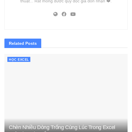
thuật... Rất mong được quý độc giả đón nhận ❤️.
Related
Posts
HỌC EXCEL
Chèn Nhiều Dòng Trống Cùng Lúc Trong Excel