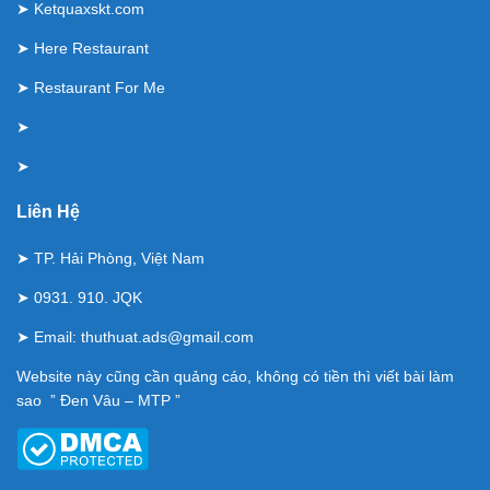
➤
Ketquaxskt.com
➤
Here Restaurant
➤
Restaurant For Me
➤
➤
Liên Hệ
➤ TP. Hải Phòng, Việt Nam
➤ 0931. 910. JQK
➤ Email:
thuthuat.ads@gmail.com
Website này cũng cần quảng cáo, không có tiền thì viết bài làm
sao ” Đen Vâu – MTP ”