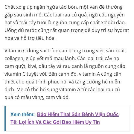
Chất xơ giúp ngăn ngừa táo bón, một vấn đề thường
gặp sau sinh mổ. Các loại rau củ quả, ngũ cốc nguyên
hạt và trái cây tươi là nguồn cung cấp chất xơ dồi dào.
Uống đủ nước cũng rất quan trọng để duy trì sự hydrat
hóa và hỗ trợ tiêu hóa.
Vitamin C đóng vai trò quan trọng trong việc sản xuất
collagen, giúp vết mổ mau lành. Các loại trái cây họ
cam quýt, kiwi, dâu tây và rau xanh là nguồn cung cấp
vitamin C tuyệt vời. Bên cạnh đó, vitamin A cũng cần
thiết cho quá trình phục hồi và tăng cường hệ miễn
dịch. Mẹ có thể bổ sung vitamin A từ các loại rau củ
quả có màu vàng, cam và đỏ.
Xem thêm:
Bảo Hiểm Thai Sản Bệnh Viện Quốc
Tế: Lợi Ích Và Các Gói Bảo Hiểm Uy Tín