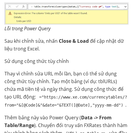
Lỗi trong Power Query
Sau khi chỉnh sửa, nhấn
Close & Load
để cập nhật dữ
liệu trong Excel.
Sử dụng công thức tùy chỉnh
Thay vì chỉnh sửa URL mỗi lần, bạn có thể sử dụng
công thức tùy chỉnh. Tạo một bảng (ví dụ: tblURLs)
chứa mã tiền tệ và ngày tháng. Sử dụng công thức để
tạo URL động:
="https://www.xe.com/currencytables/?
.
from="&[@Code]&"&date="&TEXT([@Date],"yyyy-mm-dd")
Thêm bảng này vào Power Query (
Data -> From
Table/Range
). Chuyển đổi truy vấn FXRates thành hàm