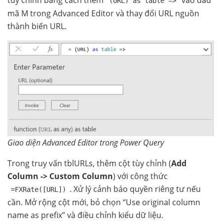
tùy chỉnh bằng cách thêm
vào đầu
(URL) as table =>
mã M trong Advanced Editor và thay đổi URL nguồn
thành biến URL.
Giao diện Advanced Editor trong Power Query
Trong truy vấn tblURLs, thêm cột tùy chỉnh (
Add
Column -> Custom Column
) với công thức
. Xử lý cảnh báo quyền riêng tư nếu
=FXRate([URL])
cần. Mở rộng cột mới, bỏ chọn “Use original column
name as prefix” và điều chỉnh kiểu dữ liệu.