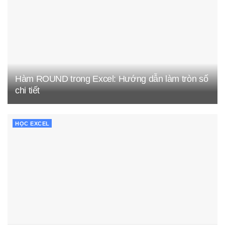
Hàm ROUND trong Excel: Hướng dẫn làm tròn số
chi tiết
HỌC EXCEL