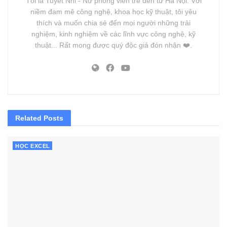
Tôi là Tuyết Nhi - Nữ phóng viên trẻ đến từ Hà Nội. Với
niềm đam mê công nghệ, khoa học kỹ thuật, tôi yêu
thích và muốn chia sẻ đến mọi người những trải
nghiệm, kinh nghiệm về các lĩnh vực công nghệ, kỹ
thuật... Rất mong được quý độc giả đón nhận ❤️.
Related
Posts
HỌC EXCEL