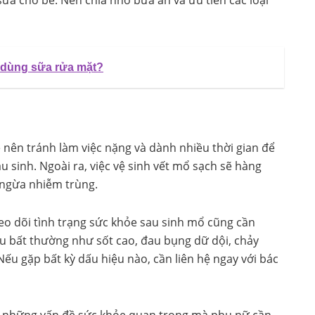
sữa cho bé. Nên chia nhỏ bữa ăn và ưu tiên các loại
 dùng sữa rửa mặt?
 nên tránh làm việc nặng và dành nhiều thời gian để
u sinh. Ngoài ra, việc vệ sinh vết mổ sạch sẽ hàng
 ngừa nhiễm trùng.
heo dõi tình trạng sức khỏe sau sinh mổ cũng cần
u bất thường như sốt cao, đau bụng dữ dội, chảy
u gặp bất kỳ dấu hiệu nào, cần liên hệ ngay với bác
là những vấn đề sức khỏe quan trọng mà phụ nữ cần