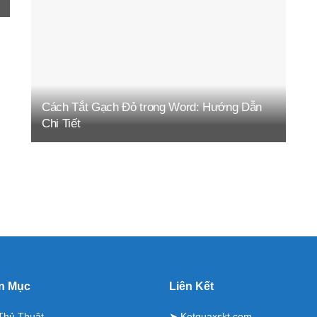
Cách Tắt Gạch Đỏ trong Word: Hướng Dẫn
Chi Tiết
n Mục
Liên Kết
Thủ Thuật
➤
Ketquaxskt.com