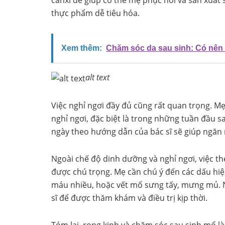
canxi để giúp cơ thể mẹ phục hồi và sản xuất 
thực phẩm dễ tiêu hóa.
Xem thêm:
Chăm sóc da sau sinh: Có nên
alt text
Việc nghỉ ngơi đầy đủ cũng rất quan trọng. Mẹ
nghỉ ngơi, đặc biệt là trong những tuần đầu sa
ngày theo hướng dẫn của bác sĩ sẽ giúp ngăn
Ngoài chế độ dinh dưỡng và nghỉ ngơi, việc t
được chú trọng. Mẹ cần chú ý đến các dấu hiệ
máu nhiều, hoặc vết mổ sưng tấy, mưng mủ. Nế
sĩ để được thăm khám và điều trị kịp thời.
Tóm lại, rong kinh và chăm sóc sau sinh mổ 