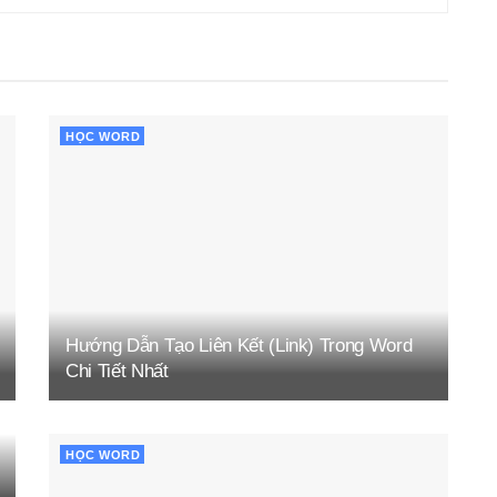
HỌC WORD
Hướng Dẫn Tạo Liên Kết (Link) Trong Word
Chi Tiết Nhất
HỌC WORD