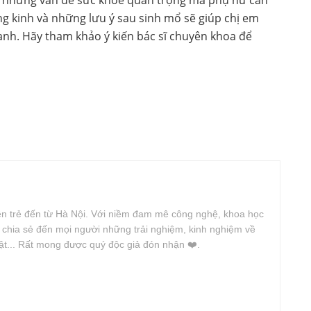
ong kinh và những lưu ý sau sinh mổ sẽ giúp chị em
nh. Hãy tham khảo ý kiến bác sĩ chuyên khoa để
iên trẻ đến từ Hà Nội. Với niềm đam mê công nghệ, khoa học
n chia sẻ đến mọi người những trải nghiệm, kinh nghiệm về
uật... Rất mong được quý độc giả đón nhận ❤️.