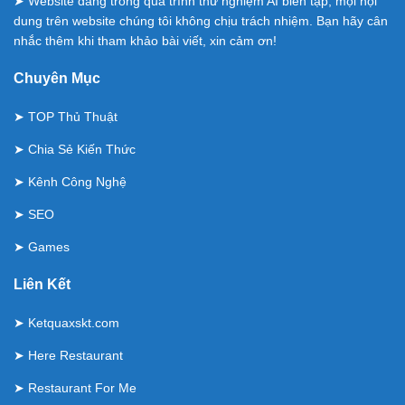
➤ Website đang trong quá trình thử nghiệm AI biên tập, mọi nội
dung trên website chúng tôi không chịu trách nhiệm. Bạn hãy cân
nhắc thêm khi tham khảo bài viết, xin cảm ơn!
Chuyên Mục
➤
TOP Thủ Thuật
➤
Chia Sẻ Kiến Thức
➤
Kênh Công Nghệ
➤
SEO
➤
Games
Liên Kết
➤
Ketquaxskt.com
➤
Here Restaurant
➤
Restaurant For Me