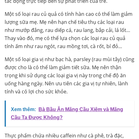
tác động trực tiếp đến sự phát triển của trẻ.
Một số loại rau củ quả có tính hàn cao có thể làm giảm
lượng sữa mẹ. Mẹ nên hạn chế tiêu thụ các loại rau
như mướp đắng, rau diếp cá, rau lang, bắp cải, lá lốt…
Thay vào đó, mẹ có thể lựa chọn các loại rau củ quả
tính ấm như rau ngót, rau mồng tơi, cà rốt, bí đỏ…
Một số loại gia vị như bạc hà, parsley (rau mùi tây) cũng
được cho là có thể làm giảm tiết sữa. Mẹ nên thận
trọng khi sử dụng các loại gia vị này trong chế độ ăn
uống hàng ngày. Nên ưu tiên các gia vị tự nhiên, lành
tính và có lợi cho sức khỏe.
Xem thêm:
Bà Bầu Ăn Mãng Cầu Xiêm và Mãng
Cầu Ta Được Không?
Thực phẩm chứa nhiều caffein như cà phê, trà đặc,