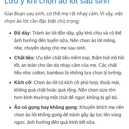
Lưu ý khi chọn áo lót sau sinh
Giai đoạn sau sinh, cơ thể mẹ rất nhạy cảm. Vì vậy, việc
chọn áo lót cần đặc biệt chú trọng:
Độ dày:
Tránh áo lót độn dày, gây khó chịu và có thể
ảnh hưởng đến tuyến sữa. Nên chọn áo lót mỏng,
nhẹ, chuyên dụng cho mẹ sau sinh.
Chất liệu:
Ưu tiên chất liệu mềm mại, thấm hút mồ hôi
tốt, an toàn cho làn da nhạy cảm của mẹ. Các chất
liệu như cotton, bamboo là những lựa chọn lý tưởng.
Kích cỡ:
Chọn áo lót có kích cỡ phù hợp, thoải mái,
không quá chật hoặc quá rộng. Nên chọn size lớn
hơn bình thường một chút để ngực không bị gò bó.
Áo có gọng hay không gọng:
Khuyến khích mẹ nên
chọn áo lót không gọng để tránh gây áp lực lên vùng
ngực, ảnh hưởng đến quá trình tiết sữa.