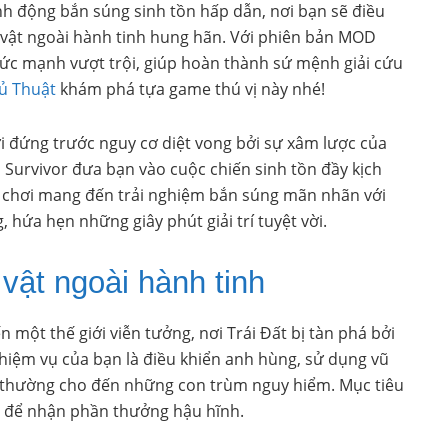
h động bắn súng sinh tồn hấp dẫn, nơi bạn sẽ điều
 vật ngoài hành tinh hung hãn. Với phiên bản MOD
sức mạnh vượt trội, giúp hoàn thành sứ mệnh giải cứu
ủ Thuật
khám phá tựa game thú vị này nhé!
ười đứng trước nguy cơ diệt vong bởi sự xâm lược của
 Survivor đưa bạn vào cuộc chiến sinh tồn đầy kịch
rò chơi mang đến trải nghiệm bắn súng mãn nhãn với
 hứa hẹn những giây phút giải trí tuyệt vời.
 vật ngoài hành tinh
một thế giới viễn tưởng, nơi Trái Đất bị tàn phá bởi
Nhiệm vụ của bạn là điều khiển anh hùng, sử dụng vũ
uái thường cho đến những con trùm nguy hiểm. Mục tiêu
ụ để nhận phần thưởng hậu hĩnh.