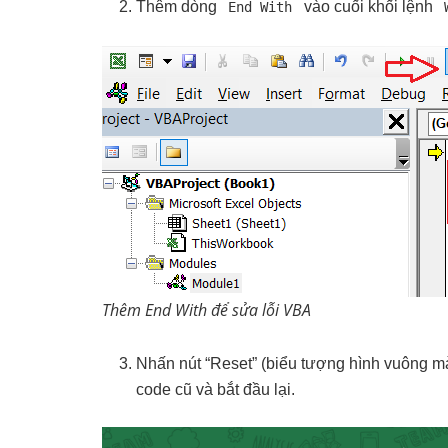
Thêm dòng
vào cuối khối lệnh
End With
Thêm End With để sửa lỗi VBA
Nhấn nút “Reset” (biểu tượng hình vuông mà
code cũ và bắt đầu lại.