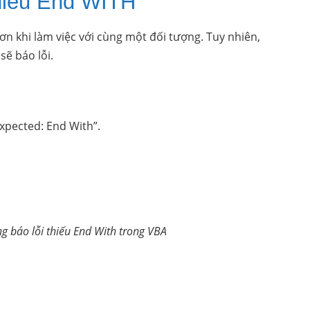
hiếu End WITH
n khi làm việc với cùng một đối tượng. Tuy nhiên,
 sẽ báo lỗi.
xpected: End With”.
g báo lỗi thiếu End With trong VBA