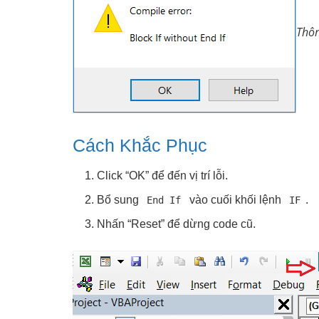
Thôn
Cách Khắc Phục
Click “OK” để đến vị trí lỗi.
Bổ sung
vào cuối khối lệnh
.
End If
IF
Nhấn “Reset” để dừng code cũ.