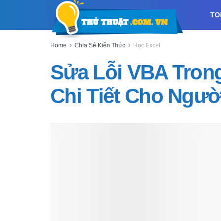
TO
Home
Chia Sẻ Kiến Thức
Học Excel
Sửa Lỗi VBA Tron
Chi Tiết Cho Ngườ