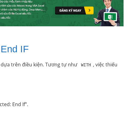
 End IF
 dựa trên điều kiện. Tương tự như
, việc thiếu
WITH
ted: End If”.