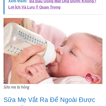
Xem thêm:
Bà Bầu Uống Mật Ong Được Không?
Lợi Ích Và Lưu Ý Quan Trọng
Sữa mẹ bị hỏng
Sữa Mẹ Vắt Ra Để Ngoài Được