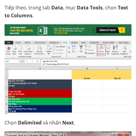
Tiếp theo, trong tab
Data
, mục
Data Tools
, chọn
Text
to Columns
.
Chọn
Delimited
và nhấn
Next
.