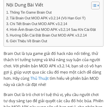
Nội Dung Bài Viết
Thông Tin Game Brain Out
Tải Brain Out MOD APK v3.2.14 (Vô Hạn Gợi Ý)
Chi Tiết Brain Out MOD APK v3.2.14
Hình Ảnh Brain Out MOD APK v3.2.14 Sau Khi Cài Đặt
Hướng Dẫn Cài Đặt Brain Out MOD APK v3.2.14
Giới Thiệu Về Brain Out
Brain Out là tựa game giải đố hack não nổi tiếng, thử
thách trí tưởng tượng và khả năng suy luận của người
chơi. Với phiên bản MOD APK v3.2.14, bạn sẽ có vô hạn
gợi ý, giúp vượt qua các câu đố mẹo một cách dễ dàng
hơn. Hãy cùng
Thủ Thuật
tìm hiểu về phiên bản MOD
này và cách cài đặt nhé!
Brain Out là trò chơi trí tuệ thú vị, yêu cầu người chơi
tư duy sáng tạo để giải quyết các câu đố hóc búa. Phiên
bản MOD APK này cung cấp vô hạn gợi ý, cho phép bạn