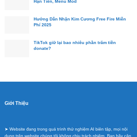
Hạn Tiền, Menu Mod
Hướng Dẫn Nhận Kim Cương Free Fire Miễn
Phí 2025
TikTok giữ lại bao nhiêu phần trăm tiền
donate?
Giới Thiệu
➤ Website đang trong quá trình thử nghiệm AI biên tập, mọi nội
dung trên website chúng tôi không chịu trách nhiệm. Bạn hãy cân