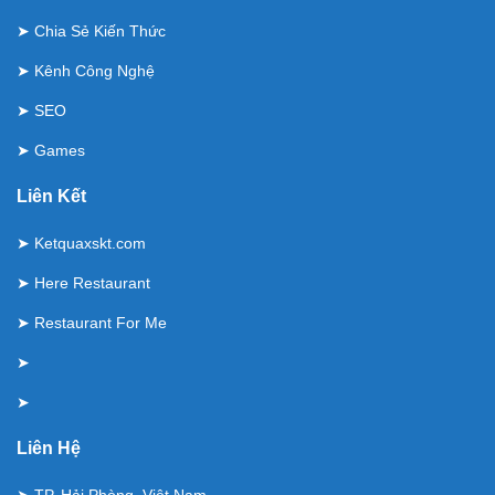
➤
Chia Sẻ Kiến Thức
➤
Kênh Công Nghệ
➤
SEO
➤
Games
Liên Kết
➤
Ketquaxskt.com
➤
Here Restaurant
➤
Restaurant For Me
➤
➤
Liên Hệ
➤ TP. Hải Phòng, Việt Nam