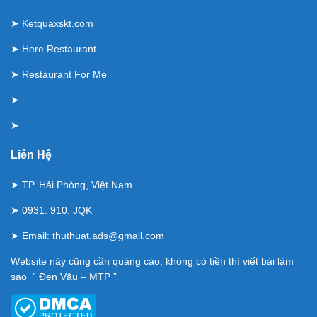
➤
Ketquaxskt.com
➤
Here Restaurant
➤
Restaurant For Me
➤
➤
Liên Hệ
➤ TP. Hải Phòng, Việt Nam
➤ 0931. 910. JQK
➤ Email:
thuthuat.ads@gmail.com
Website này cũng cần quảng cáo, không có tiền thì viết bài làm
sao ” Đen Vâu – MTP ”