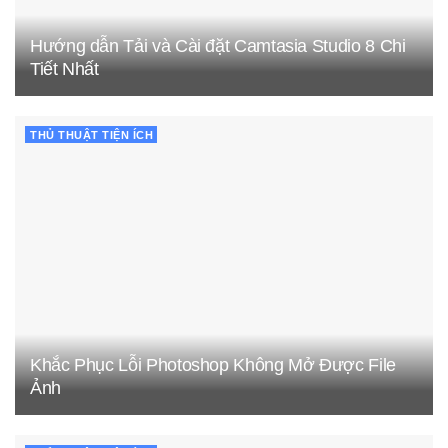
Hướng dẫn Tải và Cài đặt Camtasia Studio 8 Chi
Tiết Nhất
THỦ THUẬT TIỆN ÍCH
Khắc Phục Lỗi Photoshop Không Mở Được File
Ảnh