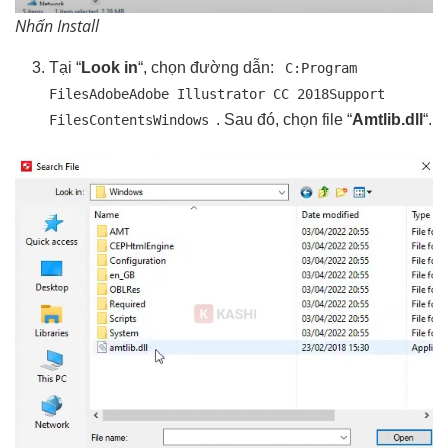
Nhấn Install
Tại “
Look in
“, chọn đường dẫn:
C:Program
FilesAdobeAdobe Illustrator CC 2018Support
. Sau đó, chọn file “
Amtlib.dll
“.
FilesContentsWindows