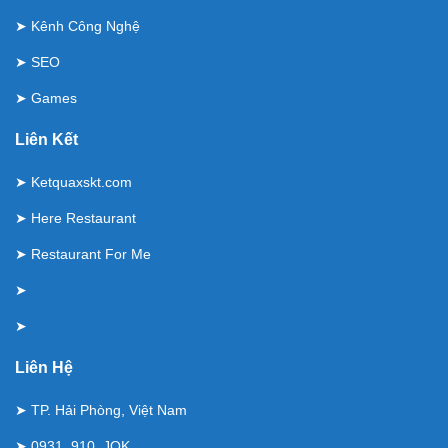
➤
Kênh Công Nghệ
➤
SEO
➤
Games
Liên Kết
➤
Ketquaxskt.com
➤
Here Restaurant
➤
Restaurant For Me
➤
➤
Liên Hệ
➤ TP. Hải Phòng, Việt Nam
➤ 0931. 910. JQK