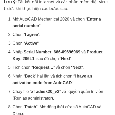
Lưu ý:
Tắt kết nối internet và các phần mềm diệt virus
trước khi thực hiện các bước sau.
Mở AutoCAD Mechanical 2020 và chọn “
Enter a
serial number
“.
Chọn “
I agree
“.
Chọn “
Active
“.
Nhập
Serial Number: 666-69696969
và
Product
Key: 206L1
, sau đó chọn “
Next
“.
Tích chọn “
Request…
” và chọn “
Next
“.
Nhấn “
Back
” hai lần và tích chọn “
I have an
activation code from AutoCAD
“.
Chạy file “
xf-adesk20_v2
” với quyền quản trị viên
(Run as administrator).
Chọn “
Patch
“. Mở đồng thời cửa sổ AutoCAD và
Xforce.