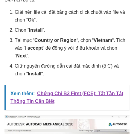
Giải nén file cài đặt bằng cách click chuột vào file và
chọn “
Ok
“.
Chọn “
Install
“.
Tại mục “
Country or Region
“, chọn “
Vietnam
“. Tích
vào “
I accept
” để đồng ý với điều khoản và chọn
“
Next
“.
Giữ nguyên đường dẫn cài đặt mặc định (ổ C) và
chọn “
Install
“.
Xem thêm:
Chứng Chỉ B2 First (FCE): Tất Tần Tật
Thông Tin Cần Biết