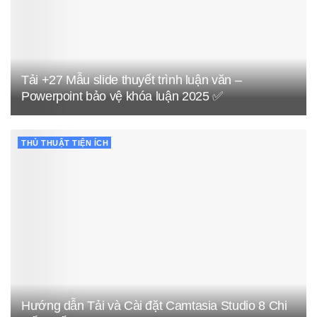
Tải +27 Mẫu slide thuyết trình luận văn –
Powerpoint bảo vệ khóa luận 2025 ✅
THỦ THUẬT TIỆN ÍCH
Hướng dẫn Tải và Cài đặt Camtasia Studio 8 Chi