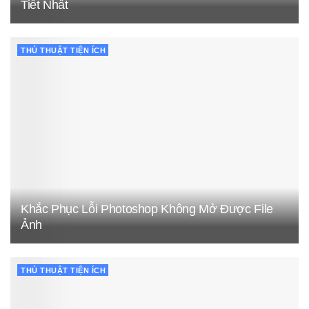
Tiết Nhất
THỦ THUẬT TIỆN ÍCH
Khắc Phục Lỗi Photoshop Không Mở Được File
Ảnh
THỦ THUẬT TIỆN ÍCH