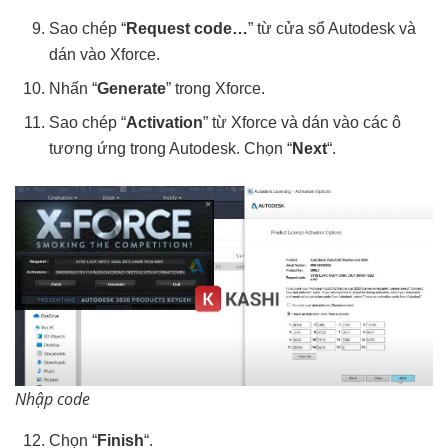
Sao chép “
Request code…
” từ cửa sổ Autodesk và
dán vào Xforce.
Nhấn “
Generate
” trong Xforce.
Sao chép “
Activation
” từ Xforce và dán vào các ô
tương ứng trong Autodesk. Chọn “
Next
“.
Nhập code
Chọn “
Finish
“.