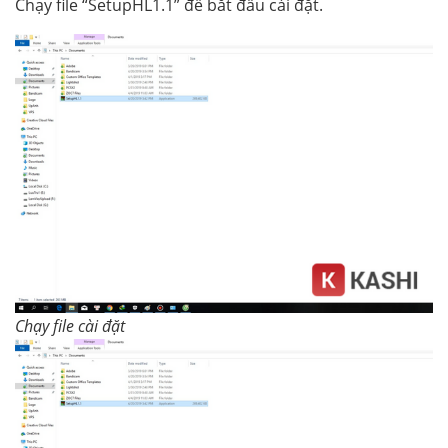
Chạy file “SetupHL1.1” để bắt đầu cài đặt.
Chạy file cài đặt