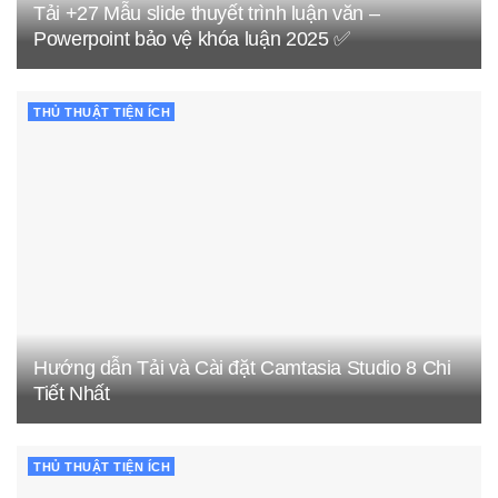
Tải +27 Mẫu slide thuyết trình luận văn –
Powerpoint bảo vệ khóa luận 2025 ✅
THỦ THUẬT TIỆN ÍCH
Hướng dẫn Tải và Cài đặt Camtasia Studio 8 Chi
Tiết Nhất
THỦ THUẬT TIỆN ÍCH