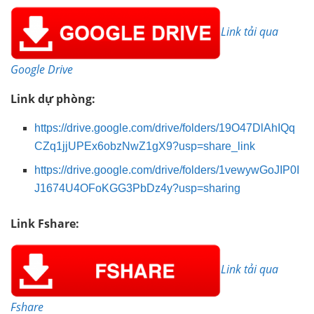
Link tải qua
Google Drive
Link dự phòng:
https://drive.google.com/drive/folders/19O47DlAhIQq
CZq1jjUPEx6obzNwZ1gX9?usp=share_link
https://drive.google.com/drive/folders/1vewywGoJIP0I
J1674U4OFoKGG3PbDz4y?usp=sharing
Link Fshare:
Link tải qua
Fshare