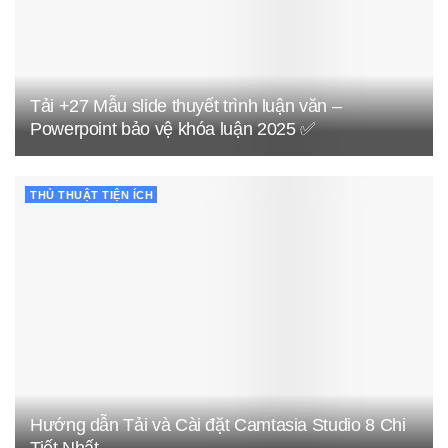
Tải +27 Mẫu slide thuyết trình luận văn –
Powerpoint bảo vệ khóa luận 2025 ✅
THỦ THUẬT TIỆN ÍCH
Hướng dẫn Tải và Cài đặt Camtasia Studio 8 Chi
Tiết Nhất