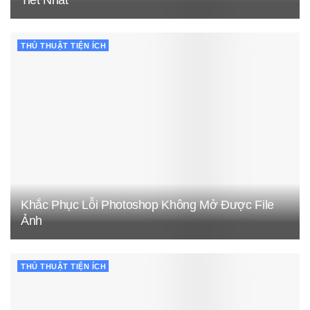
THỦ THUẬT TIỆN ÍCH
Khắc Phục Lỗi Photoshop Không Mở Được File
Ảnh
THỦ THUẬT TIỆN ÍCH