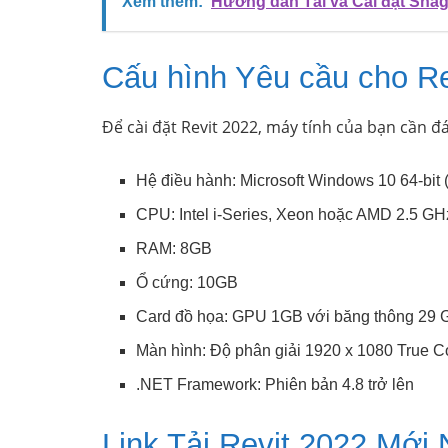
Xem thêm:
Hướng dẫn Tải và Cài đặt Snagi
Cấu hình Yêu cầu cho Re
Để cài đặt Revit 2022, máy tính của bạn cần đá
Hệ điều hành: Microsoft Windows 10 64-bit 
CPU: Intel i-Series, Xeon hoặc AMD 2.5 GHz
RAM: 8GB
Ổ cứng: 10GB
Card đồ họa: GPU 1GB với băng thông 29 GB
Màn hình: Độ phân giải 1920 x 1080 True C
.NET Framework: Phiên bản 4.8 trở lên
Link Tải Revit 2022 Mới 