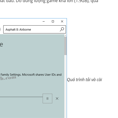
ẽ bắt đầu. Do dung lượng game khá lớn (1.9GB), quá
Quá trình tải và cài